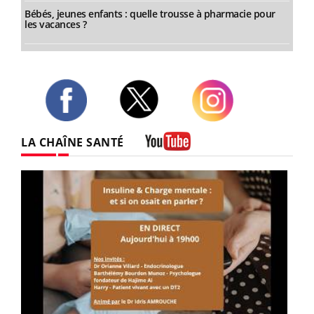
Bébés, jeunes enfants : quelle trousse à pharmacie pour
les vacances ?
Twitter
Facebook
Instagram
LA CHAÎNE SANTÉ
Youtube
Youtube