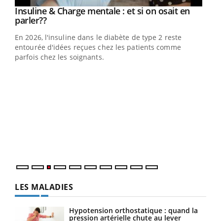
Insuline & Charge mentale : et si on osait en
Youtube
Youtube
parler??
En 2026, l'insuline dans le diabète de type 2 reste
entourée d'idées reçues chez les patients comme
parfois chez les soignants.
Ecz
You
pour
L'ét
Vaca
Nos 
LES MALADIES
Hypotension orthostatique : quand la
pression artérielle chute au lever