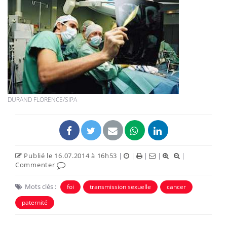
DURAND FLORENCE/SIPA
Publié le 16.07.2014 à 16h53
|
|
|
|
|
Commenter
Mots clés :
foi
transmission sexuelle
cancer
paternité