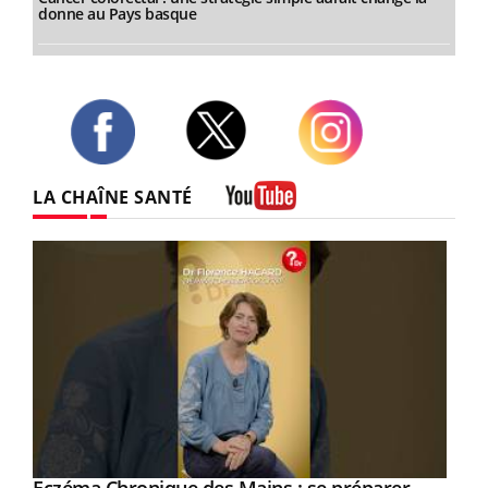
donne au Pays basque
Twitter
Facebook
Instagram
LA CHAÎNE SANTÉ
Youtube
Youtube