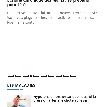
Eczéma Chronique des Mains : se préparer
Youtube
pour l’été !
L'été arrive… et avec lui, un tout nouveau rythme de vie !
Vacances, plage, piscine, soleil, activités en plein air…
Nos mains sont ...
Dia
You
Le 
pers
ques
LES MALADIES
Hypotension orthostatique : quand la
pression artérielle chute au lever