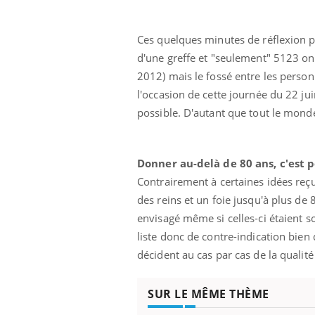
lovirus : ce qui
Pourquoi votre ventre
ans la prise en
gâche-t-il les premiers
des femmes
jours de vos vacances ?
Ces quelques minutes de réflexion p
s
d'une greffe et "seulement" 5123 on
2012) mais le fossé entre les person
l'occasion de cette journée du 22 ju
possible. D'autant que tout le mond
Donner au-delà de 80 ans, c'est p
Contrairement à certaines idées reçu
des reins et un foie jusqu'à plus de
envisagé même si celles-ci étaient 
liste donc de contre-indication bien
décident au cas par cas de la qualité
SUR LE MÊME THÈME