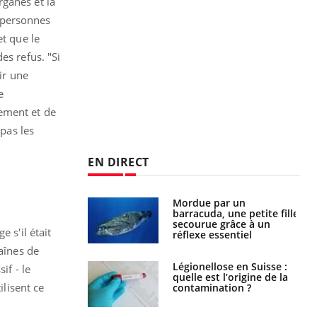
rganes et la
 personnes
et que le
es refus. "Si
ir une
e
ement et de
 pas les
EN DIRECT
e et chaleur : ce
Mordue par un
la science
barracuda, une petite fille
secourue grâce à un
 s'il était
réflexe essentiel
haînes de
phone nuit-il à
Légionellose en Suisse :
if - le
tissage de la
quelle est l’origine de la
ilisent ce
?
contamination ?