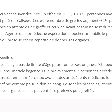
Pourquoi manger moins
Mordue 
de protéines pourrait
vacances
finalement être bénéfique
le coma
euvent sauver des vies. En effet, en 2013, 18 976 personnes ava
t pu être réalisées. Certes, le nombre de greffes augment (+2% p
nes en attente d'une greffe et ceux en ayant besoin ne se réduit 
in, l'Agence de biomédecine espère donc toucher un public le plu
e ou presque est en capacité de donner ses organes.
ossible
es, il n'y a pas de limite d'âge pour donner ses organes. "On peu
 80 ans, martèle l'agence. Et le prélèvement sur personnes décédé
sous traitement médical ou avaient des antécédents médicaux lou
 définie comme pour le don de sang. Ce sont les médecins, et eux
 des organes et s'ils peuvent être prélevés puis greffés.