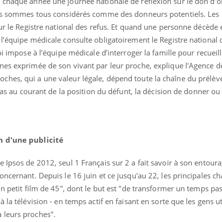
 chaque année une journée nationale de réflexion sur le don d'o
nous sommes tous considérés comme des donneurs potentiels. Les
sur le Registre national des refus. Et quand une personne décède 
l’équipe médicale consulte obligatoirement le Registre national d
oi impose à l’équipe médicale d’interroger la famille pour recueill
nes exprimée de son vivant par leur proche, explique l'Agence d
hes, qui a une valeur légale, dépend toute la chaîne du prélèv
 pas au courant de la position du défunt, la décision de donner ou
n d'une publicité
Fortes chaleurs :
Grossess
pourquoi le risque de
que dit 
noyade grimpe-t-il ?
Ipsos de 2012, seul 1 Français sur 2 a fait savoir à son entourage
oncernant. Depuis le 16 juin et ce jusqu'au 22, les principales c
Le Viagra pourrait-il
Le smart
n petit film de 45", dont le but est "de transformer un temps pass
freiner la propagation du
l'appren
 la télévision - en temps actif en faisant en sorte que les gens ut
cancer ?
lecture 
 leurs proches".