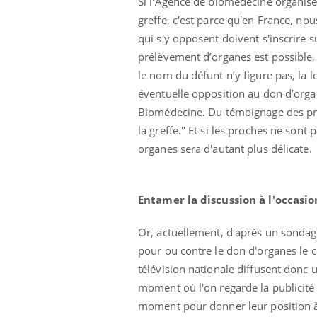
Si l'Agence de biomédecine organise
greffe, c'est parce qu'en France, 
qui s'y opposent doivent s'inscrire 
prélèvement d’organes est possible, 
le nom du défunt n’y figure pas, la l
éventuelle opposition au don d’orga
Biomédecine. Du témoignage des proc
la greffe." Et si les proches ne sont
organes sera d'autant plus délicate.
Entamer la discussion à l'occasio
unya, dengue,
La sieste empêche-t-elle
e : que se passe-
de dormir la nuit ?
 le sud de la
Or, actuellement, d'après un sondage 
pour ou contre le don d'organes le c
icaments GLP-1
VIH : la fin du comprimé
télévision nationale diffusent donc u
-ils aussi les os
tous les jours se profile-t-
moment où l'on regarde la publicité à
elle enfin ?
moment pour donner leur position à