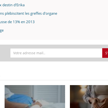
x destin d'Erika
ns plébiscitent les greffes d'organe
hausse de 13% en 2013
age
S
S