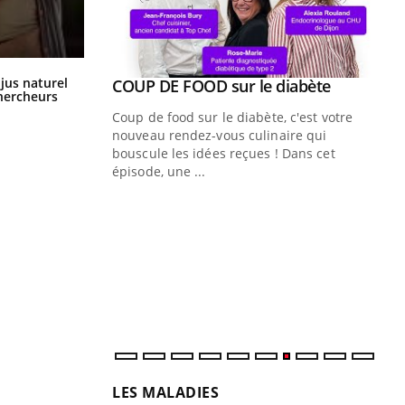
Comment oublier les écrans en
 jus naturel
Youtube
ue » pour
COUP DE FOOD sur le diabète
Youtube
vacances ?
chercheurs
médecine
Coup de food sur le diabète, c'est votre
nouveau rendez-vous culinaire qui
n groupe
bouscule les idées reçues ! Dans cet
ière de bilan de
épisode, une ...
« jumeau
Qu
You
êtr
"Le
qua
Doc
dir
LES MALADIES