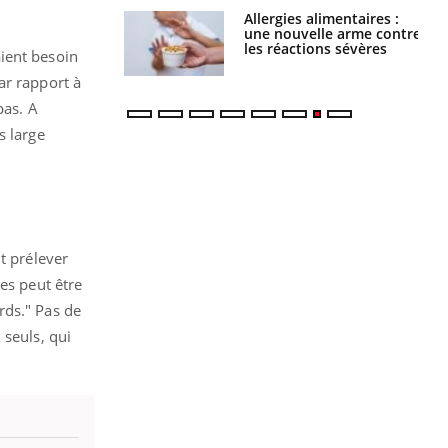
par une tique en
Allergies alimentaires :
, elle reste dans
une nouvelle arme contre
 pendant 42 jours
les réactions sévères
ient besoin
ar rapport à
pas. A
s large
t prélever
es peut être
rds." Pas de
 seuls, qui