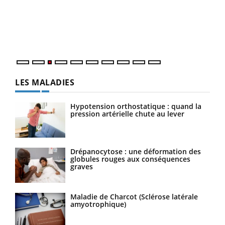
L'ét
Vaca
Nos 
LES MALADIES
Hypotension orthostatique : quand la
pression artérielle chute au lever
Drépanocytose : une déformation des
globules rouges aux conséquences
graves
Maladie de Charcot (Sclérose latérale
amyotrophique)