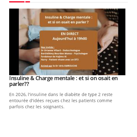
Youtube
Youtube
Insuline & Charge mentale : et si on osait en
Youtube
Youtube
parler??
En 2026, l'insuline dans le diabète de type 2 reste
entourée d'idées reçues chez les patients comme
parfois chez les soignants.
Ecz
You
pour