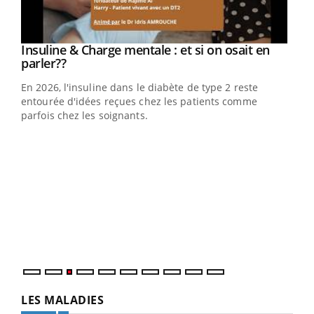
Youtube
Insuline & Charge mentale : et si on osait en
Youtube
Youtube
parler??
En 2026, l'insuline dans le diabète de type 2 reste
entourée d'idées reçues chez les patients comme
parfois chez les soignants.
Ecz
You
pour
L'ét
Vaca
Nos 
LES MALADIES