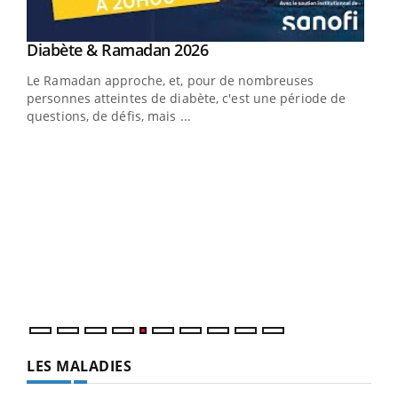
Youtube
Diabète & Ramadan 2026
Un « jumeau numérique » pour faciliter l’accès
Youtube
Youtube
Youtube
à la médecine préventive
Le Ramadan approche, et, pour de nombreuses
Un établissement lié à un groupe mutualiste innove en
personnes atteintes de diabète, c'est une période de
matière de bilan de santé : l'utilisation d'un « jumeau
questions, de défis, mais ...
numérique » permet ...
COU
You
Coup
vous
épis
LES MALADIES