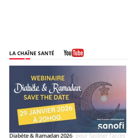
LA CHAÎNE SANTÉ
Youtube
Youtube
Diabète & Ramadan 2026
Un « jumeau numérique » pour faciliter l’accès
Youtube
Youtube