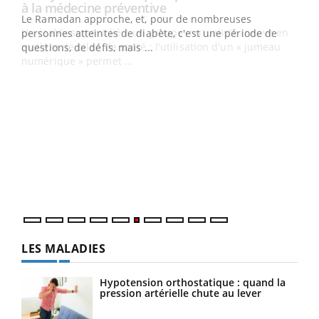
Youtube
à la médecine préventive
Le Ramadan approche, et, pour de nombreuses
Un établissement lié à un groupe mutualiste innove en
personnes atteintes de diabète, c'est une période de
matière de bilan de santé : l'utilisation d'un « jumeau
questions, de défis, mais ...
numérique » permet ...
COU
You
Coup
vous
épis
LES MALADIES
Hypotension orthostatique : quand la
pression artérielle chute au lever