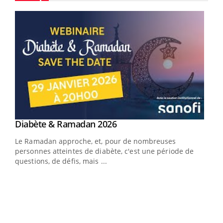
Youtube
Youtube
Diabète & Ramadan 2026
Youtube
Le Ramadan approche, et, pour de nombreuses
vie !
personnes atteintes de diabète, c'est une période de
…
questions, de défis, mais ...
Un 
You
à l