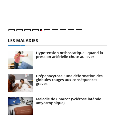
Un é
mati
numé
LES MALADIES
Hypotension orthostatique : quand la
pression artérielle chute au lever
Drépanocytose : une déformation des
globules rouges aux conséquences
graves
Maladie de Charcot (Sclérose latérale
amyotrophique)