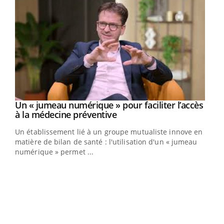
Un « jumeau numérique » pour faciliter l’accès
Youtube
Youtube
à la médecine préventive
Un établissement lié à un groupe mutualiste innove en
e
matière de bilan de santé : l'utilisation d'un « jumeau
numérique » permet ...
COU
You
Coup
vous