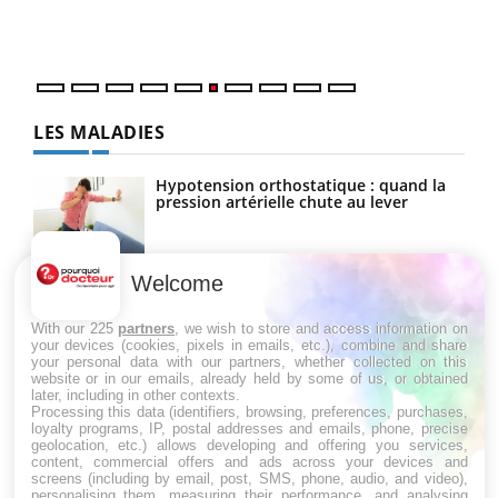
épis
LES MALADIES
Hypotension orthostatique : quand la
pression artérielle chute au lever
Welcome
Drépanocytose : une déformation des
globules rouges aux conséquences
graves
With our 225
partners
, we wish to store and access information on
your devices (cookies, pixels in emails, etc.), combine and share
your personal data with our partners, whether collected on this
website or in our emails, already held by some of us, or obtained
Maladie de Charcot (Sclérose latérale
later, including in other contexts.
amyotrophique)
Processing this data (identifiers, browsing, preferences, purchases,
loyalty programs, IP, postal addresses and emails, phone, precise
geolocation, etc.) allows developing and offering you services,
content, commercial offers and ads across your devices and
screens (including by email, post, SMS, phone, audio, and video),
personalising them, measuring their performance, and analysing