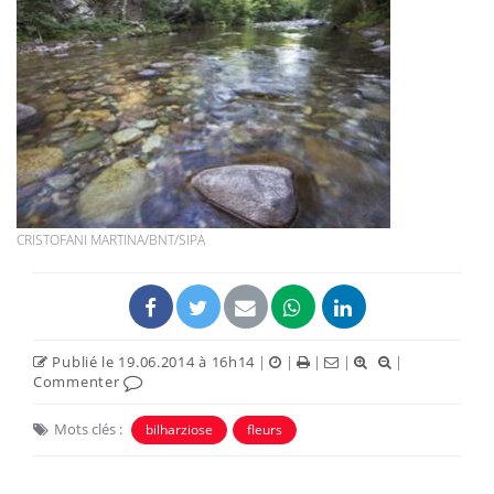
CRISTOFANI MARTINA/BNT/SIPA
Publié le 19.06.2014 à 16h14
|
|
|
|
|
Commenter
Mots clés :
bilharziose
fleurs