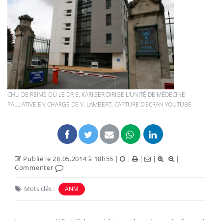
CHU DE REIMS OÙ LE DR E. KARIGER DIRIGE L'UNITÉ DE MÉDECINE
PALLIATIVE EN CHARGE DE V. LAMBERT, CAPTURE D'ÉCRAN YOUTUBE
Publié le 28.05.2014 à 18h55
|
|
|
|
|
Commenter
Mots clés :
ANM