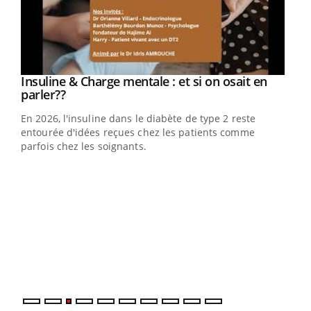
Youtube
Insuline & Charge mentale : et si on osait en
Youtube
Youtube
parler??
En 2026, l'insuline dans le diabète de type 2 reste
entourée d'idées reçues chez les patients comme
parfois chez les soignants.
Ecz
You
pour
L'ét
Vaca
Nos 