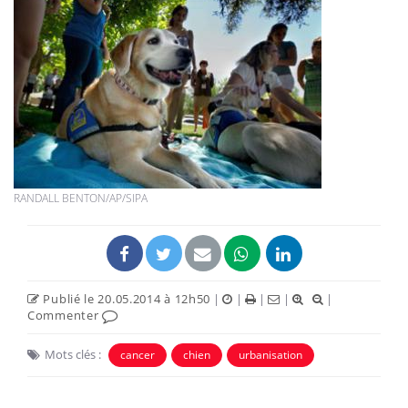
RANDALL BENTON/AP/SIPA
Publié le 20.05.2014 à 12h50
|
|
|
|
|
Commenter
Mots clés :
cancer
chien
urbanisation