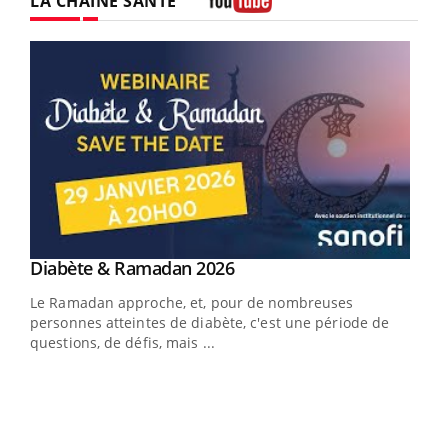
LA CHAÎNE SANTÉ
Youtube
Youtube
Diabète & Ramadan 2026
Youtube
Le Ramadan approche, et, pour de nombreuses
vie !
personnes atteintes de diabète, c'est une période de
…
questions, de défis, mais ...
Un 
You