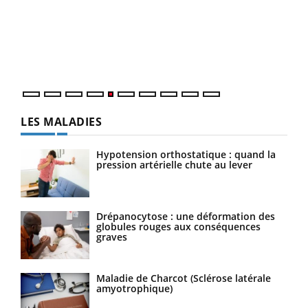
à l
Un é
mati
numé
LES MALADIES
Hypotension orthostatique : quand la
pression artérielle chute au lever
Drépanocytose : une déformation des
globules rouges aux conséquences
graves
Maladie de Charcot (Sclérose latérale
amyotrophique)