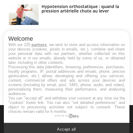
Hypotension orthostatique : quand la
pression artérielle chute au lever
Drépanocytose : une déformation des
globules rouges aux conséquences
Welcome
graves
With our 225
partners
, we wish to store and access information on
your devices (cookies, pixels in emails, etc.), combine and share
your personal data with our partners, whether collected on this
website or in our emails, already held by some of us, or obtained
Maladie de Charcot (Sclérose latérale
later, including in other contexts.
amyotrophique)
Processing this data (identifiers, browsing, preferences, purchases,
loyalty programs, IP, postal addresses and emails, phone, precise
geolocation, etc.) allows developing and offering you services,
content, commercial offers and ads across your devices and
screens (including by email, post, SMS, phone, audio, and video),
personalising them, measuring their performance, and analysing
audiences.
You can "accept all" and withdraw your consent at any time via the
"cookies" footer link
. You can also "set detailed preferences" and
object to processing activities not subject to consent. These
choices remain valid for 6 months.
powered by
Accept all