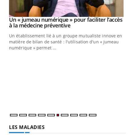
Un « jumeau numérique » pour faciliter l’accès
Youtube
Youtube
à la médecine préventive
Un établissement lié à un groupe mutualiste innove en
e
matière de bilan de santé : l'utilisation d'un « jumeau
numérique » permet ...
COU
You
Coup
vous
épis
LES MALADIES