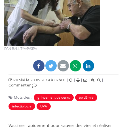
DAN BALILTY/AP/SIPA
Publié le 20.05.2014 à 07h00
|
|
|
|
|
Commenter
Mots clés :
grincement de dents
épidémie
infectiologie
UVA
Vacciner rapidement pour sauver des vies et réaliser