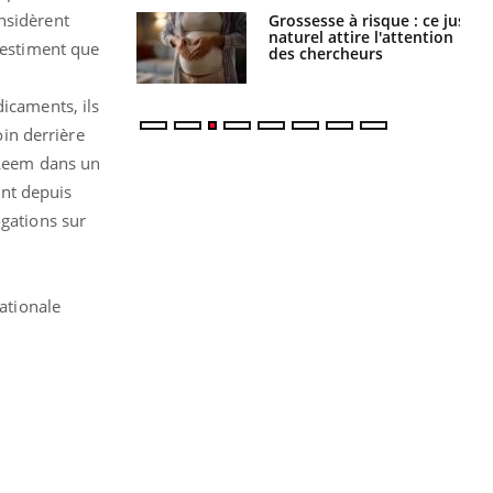
nsidèrent
 éviter une otite
Grossesse à risque : ce jus
 les vacances ?
naturel attire l'attention
s estiment que
des chercheurs
dicaments, ils
oin derrière
e Leem dans un
nt depuis
ogations sur
nationale