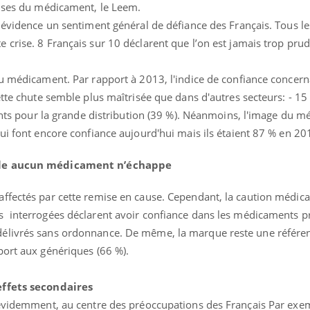
rises du médicament, le Leem.
 évidence un sentiment général de défiance des Français. Tous le
 crise. 8 Français sur 10 déclarent que l’on est jamais trop pr
du médicament. Par rapport à 2013, l'indice de confiance concern
ette chute semble plus maîtrisée que dans d'autres secteurs: - 15
oints pour la grande distribution (39 %). Néanmoins, l'image du 
ui font encore confiance aujourd'hui mais ils étaient 87 % en 2
elle aucun médicament n’échappe
ffectés par cette remise en cause. Cependant, la caution médica
Éclipse solaire du 12 août
Bébés, j
: “Des verres adaptés,
quelle t
 interrogées déclarent avoir confiance dans les médicaments pr
c'est indispensable pour
pharmac
la santé des yeux”
vacance
élivrés sans ordonnance. De même, la marque reste une référe
port aux génériques (66 %).
Les troubles du sommeil
Syndrom
modifient votre cerveau !
quels so
exercice
 effets secondaires
 évidemment, au centre des préoccupations des Français Par exem