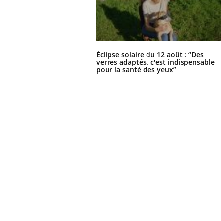
Ecz
You
Éclipse solaire du 12 août : “Des
exp
verres adaptés, c'est indispensable
pour la santé des yeux”
Il y
d'au
ques
mont