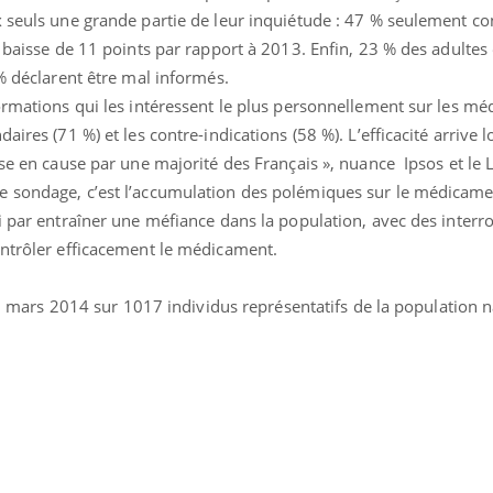
x seuls une grande partie de leur inquiétude : 47 % seulement co
Mon enfant est-il trop
Comment
sensible ou simplement
pendant
e baisse de 11 points par rapport à 2013. Enfin, 23 % des adulte
très empathique ?
 % déclarent être mal informés.
ormations qui les intéressent le plus personnellement sur les mé
ires (71 %) et les contre-indications (58 %). L’efficacité arrive l
ise en cause par une majorité des Français », nuance Ipsos et l
e sondage, c’est l’accumulation des polémiques sur le médicame
i par entraîner une méfiance dans la population, avec des interr
ontrôler efficacement le médicament.
e 3 mars 2014 sur 1017 individus représentatifs de la population 