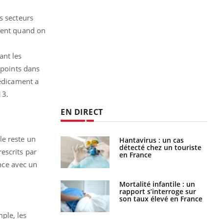
s secteurs
udent quand on
ant les
 points dans
médicament a
013.
EN DIRECT
le reste un
eunes enfants :
Hantavirus : un cas
rousse à
détecté chez un touriste
escrits par
ie pour les
en France
s ?
nce avec un
e métabolique :
Mortalité infantile : un
nt les meilleurs
rapport s’interroge sur
s physiques ?
son taux élevé en France
ple, les