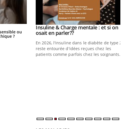
prendre pour
Insuline & Charge mentale : et si on
Youtube
Bébés, jeunes enfants : quelle
 sensible ou
Youtube
osait en parler??
trousse à pharmacie pour les
hique ?
vacances ?
illard mental ou
En 2026, l'insuline dans le diabète de type 2
ptômes de la
reste entourée d'idées reçues chez les
ples ce qui la rend
patients comme parfois chez les soignants.
Ec
You
pré
L'é
ryt
sol
sont