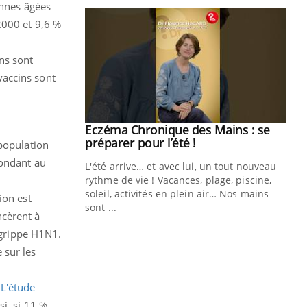
onnes âgées
2000 et 9,6 %
ns sont
vaccins sont
ale : et si on
Eczéma Chronique des Mains : se
Youtube
ube
Youtube
préparer pour l’été !
 population
pondant au
e diabète de type 2
L'été arrive… et avec lui, un tout nouveau
çues chez les
rythme de vie ! Vacances, plage, piscine,
ez les soignants.
soleil, activités en plein air… Nos mains
ion est
sont ...
ncèrent à
Di
You
e grippe H1N1.
Le 
 sur les
nom
dia
défi
.
L'étude
i, si 11 %