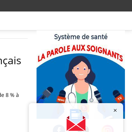
nçais
de 8 % à
e.
Publicité