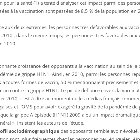
n pour la santé
(1) a tenté d'analyser cet impact parmi des pers
ées à la vaccination sont passées de 8,5 % de la population en 
e aux deux extrêmes: les personnes très défavorables aux vacci
 2010 ; dans le même temps, les personnes très favorables aux 
en 2010.
ence en fer : comprendre pour
Insuline & Charge ment
tube
Youtube
Youtube
Yout
venir
osait en parler??
onnante croissance des opposants à la vaccination au sein de la
pandémie de grippe H1N1. Ainsi, en 2010, parmi les personnes ré
gue, irritabilité, brouillard mental ou
En 2026, l'insuline dans l
s à toutes formes de vaccin, 50 % mentionnaient précisément et
e alopécie… Les symptômes de la
reste entourée d'idées re
nce en fer sont multiples ce qui la rend
patients comme parfois ch
ccin contre la grippe H1N1.
Le pic de défiance envers la vaccinat
vier 2010, c'est-à-dire au moment où les médias français comme
rançaises et l'OMS pour avoir exagéré la gravité de la pandémie d
 que la grippe A épisode (H1N1) 2009 a eu un impact dramatique
éral », insistent les auteurs de l'étude.
ofil sociodémographi
que
des opposants semble avoir évolué
ation sont plus fréquentes chez les personnes peu éduquées. Ains