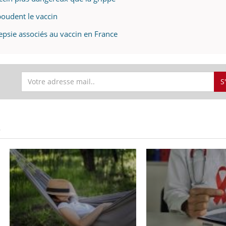
boudent le vaccin
epsie associés au vaccin en France
S
S