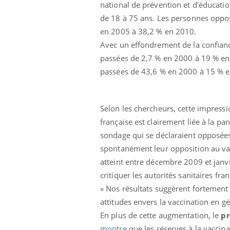
national de prévention et d'éducatio
de 18 à 75 ans. Les personnes oppos
en 2005 à 38,2 % en 2010.
Avec un effondrement de la confianc
passées de 2,7 % en 2000 à 19 % en
passées de 43,6 % en 2000 à 15 % 
Eczéma Chronique des Mains :
Car
Youtube
You
Youtube
expliquer ma maladie
pré
Selon les chercheurs, cette impressi
française est clairement liée à la 
Il y a des sujets qui sont faciles à aborder...
Fati
sondage qui se déclaraient opposée
d'autres non ! D'un côté, poser des
mêm
questions sur la maladie d'un proche c'est
care
spontanément leur opposition au va
montrer ...
...
atteint entre décembre 2009 et jan
critiquer les autorités sanitaires f
« Nos résultats suggèrent fortement
attitudes envers la vaccination en gén
En plus de cette augmentation, le
pr
montre
que les réserves à la vaccin