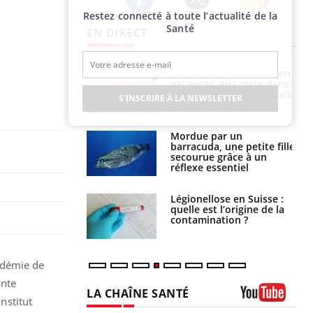
Restez connecté à toute l’actualité de la
Twitter
Facebook
Instagram
Santé
EN DIRECT
i manger moins
Mordue par une tique en
éines pourrait
vacances, elle reste dans
ent être bénéfique
le coma pendant 42 jours
S'INSCRIRE À LA NEWSLETTER
e et chaleur : ce
Mordue par un
la science
barracuda, une petite fille
secourue grâce à un
réflexe essentiel
phone nuit-il à
Légionellose en Suisse :
tissage de la
quelle est l’origine de la
?
contamination ?
ndémie de
ante
LA CHAÎNE SANTÉ
Institut
Youtube