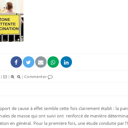
Pourquoi votre ventre
Pourquo
gâche-t-il les premiers
de prot
jours de vos vacances ?
finalem
Fortes chaleurs :
Grossess
pourquoi le risque de
que dit 
noyade grimpe-t-il ?
|
|
|
Commenter
Le Viagra pourrait-il
Le smart
freiner la propagation du
l'appren
cancer ?
lecture 
rapport de cause à
effet
semble cette fois
clairement établi :
la pa
nales de masse qui ont suivi ont renforcé de manière détermin
nation
en général
. Pour la
première fois, une étude conduite par l'