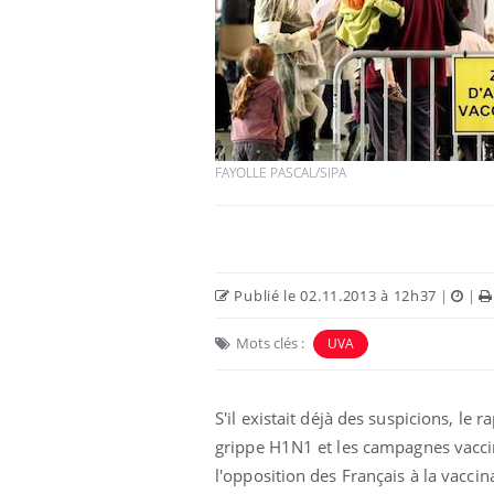
Cytomégalovirus : ce qui
change dans la prise en
charge des femmes
enceintes
FAYOLLE PASCAL/SIPA
La sieste empêche-t-elle
de dormir la nuit ?
Publié le 02.11.2013 à 12h37
|
|
VIH : la fin du comprimé
tous les jours se profile-t-
Mots clés :
UVA
elle enfin ?
S'il
existait déjà
des
suspicions
, le 
grippe H1N1 et les campagnes vacci
l'opposition des Français à la vacci