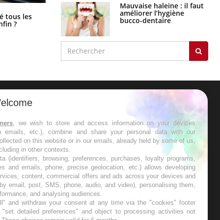
Mauvaise haleine : il faut
améliorer l’hygiène
Pourquoi votre ventre gâche-t-il les
é tous les
bucco-dentaire
premiers jours de vos vacances ?
nfin ?
elcome
ER
tners
, we wish to store and access information on your devices
in emails, etc.), combine and share your personal data with our
s les semaines les meilleures
ollected on this website or in our emails, already held by some of us,
ncluding in other contexts.
ta (identifiers, browsing, preferences, purchases, loyalty programs,
es and emails, phone, precise geolocation, etc.) allows developing
ervices, content, commercial offers and ads across your devices and
 by email, post, SMS, phone, audio, and video), personalising them,
RE
rformance, and analysing audiences.
l" and withdraw your consent at any time via the "cookies" footer
"set detailed preferences" and object to processing activities not