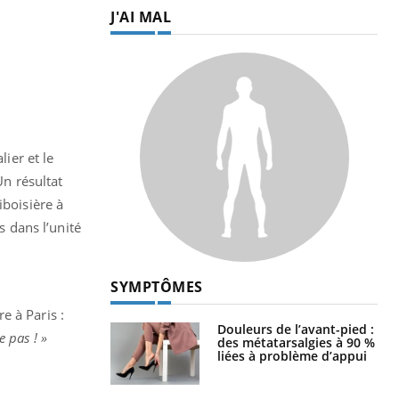
J'AI MAL
lier et le
Un résultat
iboisière à
s dans l’unité
SYMPTÔMES
e à Paris :
Douleurs de l’avant-pied :
e pas ! »
des métatarsalgies à 90 %
liées à problème d’appui