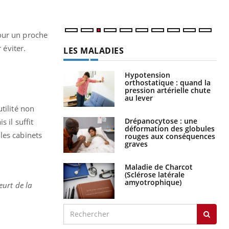
pour un proche
leur éviter.
LES MALADIES
Hypotension
orthostatique : quand la
pression artérielle chute
au lever
tilité non
Drépanocytose : une
 il suffit
déformation des globules
les cabinets
rouges aux conséquences
graves
Maladie de Charcot
(Sclérose latérale
amyotrophique)
eurt de la