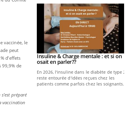
e vaccinée, le
alade peut
Insuline & Charge mentale : et si on
Youtube
2% d’effets
Youtube
osait en parler??
es 99,9% de
En 2026, l'insuline dans le diabète de type 2
reste entourée d'idées reçues chez les
patients comme parfois chez les soignants.
Eczéma Chronique des Mains : se
Di
 s’est préparé
Youtube
You
Youtube
préparer pour l’été !
La vaccination
Le 
L'été arrive… et avec lui, un tout nouveau
nom
rythme de vie ! Vacances, plage, piscine,
dia
soleil, activités en plein air… Nos mains
défi
sont ...