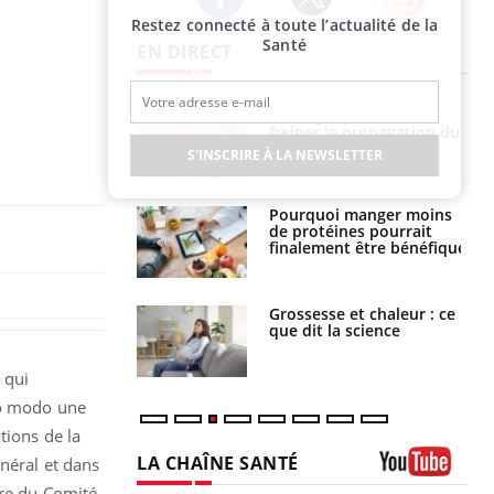
Restez connecté à toute l’actualité de la
Twitter
Facebook
Instagram
Santé
EN DIRECT
Le Viagra pourrait-il
Le smartphone nuit-il à
freiner la propagation du
l'apprentissage de la
cancer ?
lecture ?
S'INSCRIRE À LA NEWSLETTER
Pourquoi manger moins
Mordue par une tique en
de protéines pourrait
vacances, elle reste dans
finalement être bénéfique
le coma pendant 42 jours
Grossesse et chaleur : ce
Mordue par un
que dit la science
barracuda, une petite fille
secourue grâce à un
réflexe essentiel
 qui
so modo une
tions de la
LA CHAÎNE SANTÉ
énéral et dans
bre du Comité
Youtube