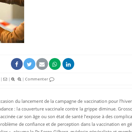
VIH : la fin du comprimé
tous les jours se profile-t-
elle enfin ?
Pourquoi votre ventre
gâche-t-il les premiers
jours de vos vacances ?
|
|
|
Commenter
Fortes chaleurs :
pourquoi le risque de
noyade grimpe-t-il ?
occasion du lancement de la campagne de vaccination pour l’hiver
ndance : la couverture vaccinale contre la grippe diminue. Gros
accinée car son âge ou son état de santé l’expose à des complica
 problème de confiance et de perception dans la vaccination en g
culier », résume le Pr Serge Gilberg, médecin généraliste et mem