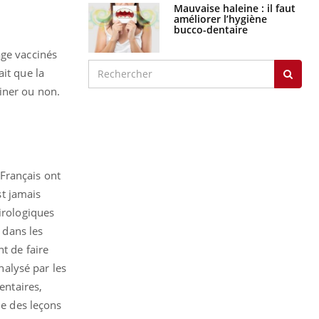
Mauvaise haleine : il faut
améliorer l’hygiène
bucco-dentaire
age vaccinés
it que la
iner ou non.
Français ont
st jamais
irologiques
 dans les
t de faire
nalysé par les
entaires,
ue des leçons