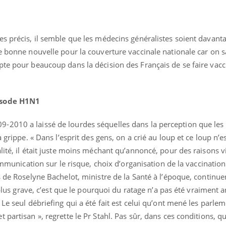
es précis, il semble que les médecins généralistes soient davant
e bonne nouvelle pour la couverture vaccinale nationale car on sa
pte pour beaucoup dans la décision des Français de se faire vacc
pisode H1N1
2010 a laissé de lourdes séquelles dans la perception que les 
 grippe. « Dans l’esprit des gens, on a crié au loup et ce loup n’e
lité, il était juste moins méchant qu’annoncé, pour des raisons v
communication sur le risque, choix d’organisation de la vaccination
s de Roselyne Bachelot, ministre de la Santé à l’époque, continuen
 plus grave, c’est que le pourquoi du ratage n’a pas été vraiment a
Le seul débriefing qui a été fait est celui qu’ont mené les parlem
 partisan », regrette le Pr Stahl. Pas sûr, dans ces conditions, q