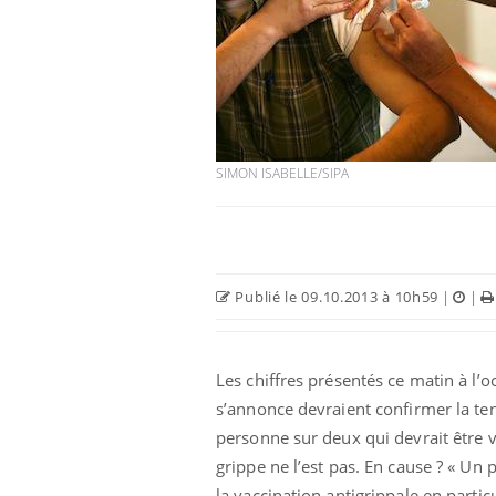
Les médicaments GLP-1
protègent-ils aussi les os
?
SIMON ISABELLE/SIPA
Cytomégalovirus : ce qui
change dans la prise en
charge des femmes
enceintes
Publié le 09.10.2013 à 10h59
|
|
La sieste empêche-t-elle
de dormir la nuit ?
Les chiffres présentés ce matin à l’
s’annonce devraient confirmer la te
personne sur deux qui devrait être v
grippe ne l’est pas. En cause ? « Un
la vaccination antigrippale en parti