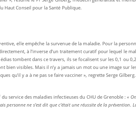
du Haut Conseil pour la Santé Publique.
entive, elle empêche la survenue de la maladie. Pour la personn
directement, à l’inverse d’un traitement curatif pour lequel le m
ence en fer : comprendre pour
tube
dias tombent dans ce travers, ils se focalisent sur les 0,1 ou 0,
Youtube
venir
t bien visibles. Mais il n’y a jamais un mot ou une image sur l
gue, irritabilité, brouillard mental ou
sques qu’il y a à ne pas se faire vacciner », regrette Serge Gilberg.
e alopécie… Les symptômes de la
nce en fer sont multiples ce qui la rend
f du service des maladies infectieuses du CHU de Grenoble :
« On
ais personne ne s’est dit que c’était une réussite de la prévention. 