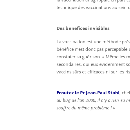
technique des vaccinations au sein 
Des bénéfices invisibles
La vaccination est une méthode prév
bénéfice n’est donc pas perceptible 
Eczéma Chronique des Mains :
Car
Youtube
You
constater sa guérison. « Même les mé
Youtube
expliquer ma maladie
pré
secondaires, qui eux évidemment son
Il y a des sujets qui sont faciles à aborder...
Fati
vaccins sûrs et efficaces ni sur les ri
d'autres non ! D'un côté, poser des
mêm
questions sur la maladie d'un proche c'est
care
montrer ...
...
Ecoutez le Pr Jean-Paul Stahl
, che
au bug de l’an 2000, il n’y a rien eu m
souffre du même problème ! »