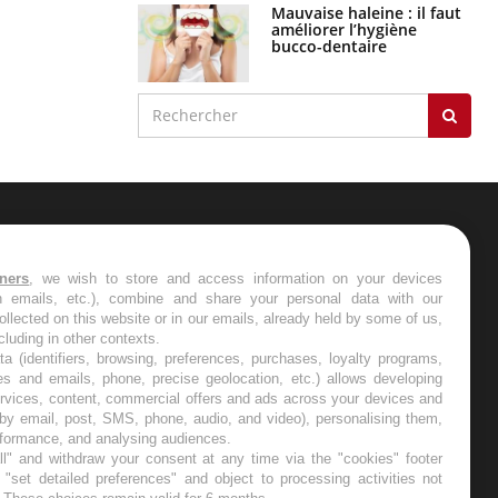
Mauvaise haleine : il faut
améliorer l’hygiène
bucco-dentaire
ER
tners
, we wish to store and access information on your devices
in emails, etc.), combine and share your personal data with our
s les semaines les meilleures
ollected on this website or in our emails, already held by some of us,
ncluding in other contexts.
ta (identifiers, browsing, preferences, purchases, loyalty programs,
es and emails, phone, precise geolocation, etc.) allows developing
ervices, content, commercial offers and ads across your devices and
 by email, post, SMS, phone, audio, and video), personalising them,
RE
rformance, and analysing audiences.
l" and withdraw your consent at any time via the "cookies" footer
"set detailed preferences" and object to processing activities not