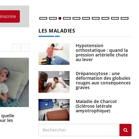
'inscrire
LES MALADIES
Hypotension
orthostatique : quand la
pression artérielle chute
au lever
Drépanocytose : une
déformation des globules
rouges aux conséquences
graves
Maladie de Charcot
(Sclérose latérale
amyotrophique)
Syndrome métabolique : quels sont
 quelle
les meilleurs exercices physiques ?
ur les