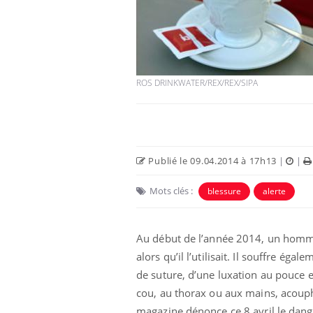
Les troubles du sommeil
modifient votre cerveau !
ROS DRINKWATER/REX/REX/SIPA
Mon enfant est-il trop
sensible ou simplement
très empathique ?
Publié le 09.04.2014 à 17h13
|
|
Mots clés :
blessure
alerte
Bébés, jeunes enfants :
quelle trousse à
pharmacie pour les
vacances ?
Au début de l’année 2014, un homme 
alors qu’il l’utilisait. Il souffre é
de suture, d’une luxation au pouce e
cou, au thorax ou aux mains, acouph
magazine dénonce ce 8 avril le dange