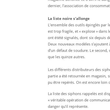
dernier, l'association de consommat
Car
You
La liste noire s'allonge
pré
L’ensemble des outils épinglés par l
Fati
est trop fragile, et « explose » dans 
mêm
ont étété signalés, dont six depuis d
care
...
Deux nouveaux modèles s’ajoutent à l
Eczéma Chronique des Mains :
Youtube
d’un défaut de soudure. Le second, 
Youtube
expliquer ma maladie
que les quinze autres.
Il y a des sujets qui sont faciles à aborder...
d'autres non ! D'un côté, poser des
Les différents distributeurs des sip
questions sur la maladie d'un proche c'est
montrer ...
partie a été retournée en magasin, 
pu être repérés. On est encore loin
La liste des siphons rappelés est dis
« véritable opération de communicati
danger qu’il représente.