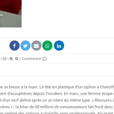
Syndrome métabolique :
quels sont les meilleurs
exercices physiques ?
Comment éviter une otite
pendant les vacances ?
|
|
|
Commenter
Hantavirus : un cas
détecté chez un touriste
en France
se blesse à la main. La tête en plastique d’un siphon à Chantill
galement d’acouphènes depuis l’incident. En mars, une femme écope
t d’un nerf abîmé après un accident du même type. « Blessures à 
ènes » : le bilan de
60 millions de consommateurs
fait froid dans 
r négligé des siphons à chantilly semi-professionnels. Pourtant,