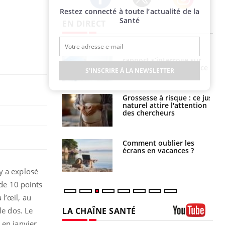
Restez connecté à toute l’actualité de la
Twitter
Facebook
Instagram
Santé
EN DIRECT
Mortalité infantile : un
Toujours connectés :
rapport s’interroge sur
comment le travail
son taux élevé en France
empiète de plus en plus
S'INSCRIRE À LA NEWSLETTER
sur nos soirées
Grossesse à risque : ce jus
Cancer colorectal : une
naturel attire l'attention
stratégie simple aurait
des chercheurs
changé la donne au Pays
basque
Comment oublier les
Chikungunya, dengue,
écrans en vacances ?
West Nile : que se passe-
t-il dans le sud de la
France ?
y a explosé
 de 10 points
l’œil, au
LA CHAÎNE SANTÉ
le dos. Le
 en janvier
Youtube