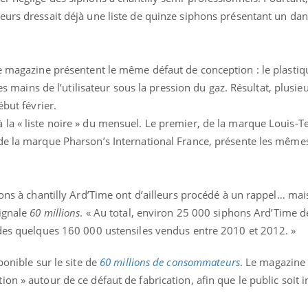
eurs dressait déjà une liste de quinze siphons présentant un dan
ence en fer : comprendre pour
tube
Youtube
venir
e magazine présentent le même défaut de conception : le plastiqu
gue, irritabilité, brouillard mental ou
les mains de l’utilisateur sous la pression du gaz. Résultat, plusie
e alopécie… Les symptômes de la
ébut février.
nce en fer sont multiples ce qui la rend
a « liste noire » du mensuel. Le premier, de la marque Louis-Tell
de la marque Pharson’s International France, présente les mêmes
hons à chantilly Ard’Time ont d’ailleurs procédé à un rappel… mai
signale
60 millions
. « Au total, environ 25 000 siphons Ard’Time 
 des quelques 160 000 ustensiles vendus entre 2010 et 2012. »
ponible sur le site de
60 millions de consommateurs
. Le magazine
on » autour de ce défaut de fabrication, afin que le public soit 