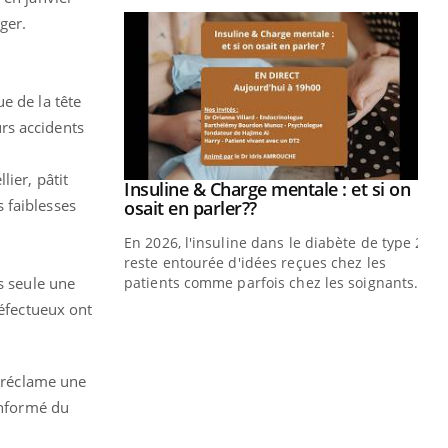
ger.
e de la tête
urs accidents
ier, pâtit
Insuline & Charge mentale : et si on
Youtube
 faiblesses
Youtube
osait en parler??
En 2026, l'insuline dans le diabète de type 2
reste entourée d'idées reçues chez les
s seule une
patients comme parfois chez les soignants.
défectueux ont
Eczéma Chronique des Mains : se
Di
Youtube
You
Youtube
préparer pour l’été !
Le 
L'été arrive… et avec lui, un tout nouveau
nom
 réclame une
rythme de vie ! Vacances, plage, piscine,
dia
informé du
soleil, activités en plein air… Nos mains
défi
sont ...