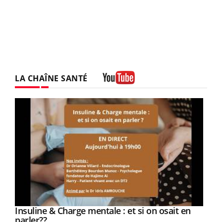
LA CHAÎNE SANTÉ
Youtube
Youtube
Insuline & Charge mentale : et si on osait en
Youtube
Youtube
parler??