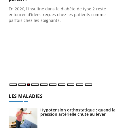
En 2026, l'insuline dans le diabète de type 2 reste
entourée d'idées reçues chez les patients comme
parfois chez les soignants.
Ecz
You
pour
L'ét
Vaca
Nos 
LES MALADIES
Hypotension orthostatique : quand la
pression artérielle chute au lever