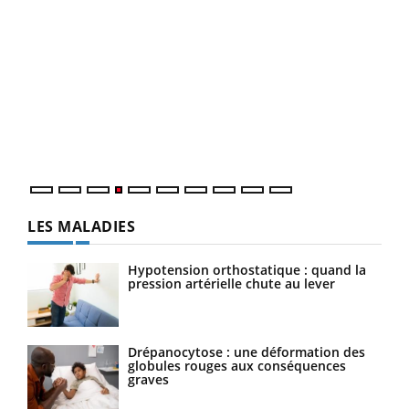
Dia
You
Le 
pers
ques
LES MALADIES
Hypotension orthostatique : quand la
pression artérielle chute au lever
Drépanocytose : une déformation des
globules rouges aux conséquences
graves