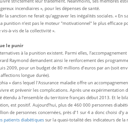
uivre strictement leur traitement. Néanmoins, ses membres esti
Pourquoi manger moins
Mordue 
angereux incendiaires », pour les dépenses de santé.
de protéines pourrait
vacances
finalement être bénéfique
le coma
ir la sanction ne ferait qu’aggraver les inégalités sociales. « En 
a punition n’est pas le moteur "motivationnel" le plus efficace 
vis-à-vis de la collectivité ».
ue le punir
lternatives à la punition existent. Parmi elles, l’accompagnement 
Gérard Raymond demandent ainsi le renforcement des programme
s 2009, pour un budget de 80 millions d’euros par an (soit env
 affections longue durée).
ophia » dans lequel l'Assurance maladie offre un accompagnemen
 vivre et prévenir les complications. Après une expérimentation 
é étendu à l’ensemble du territoire français début 2013. Et le bil
tion, est positif. Aujourd’hui, plus de 460 000 personnes diabét
illion de personnes concernées, près d’1 sur 4 a donc choisi d'y 
es patients diabétiques
sur la quasi-totalité des indicateurs de la