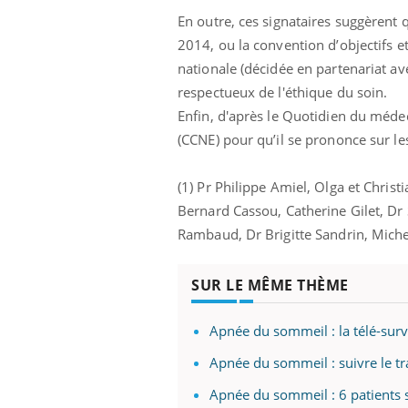
En outre, ces signataires suggèrent 
2014, ou la convention d’objectifs e
nationale (décidée en partenariat a
respectueux de l'éthique du soin.
Enfin, d'après le Quotidien du médec
(CCNE) pour qu’il se prononce sur le
(1) Pr Philippe Amiel, Olga et Chris
Bernard Cassou, Catherine Gilet, Dr
Rambaud, Dr Brigitte Sandrin, Miche
SUR LE MÊME THÈME
Apnée du sommeil : la télé-surve
Apnée du sommeil : suivre le t
Carence en fer : comprendre pour
Youtube
Youtube
prévenir
Apnée du sommeil : 6 patients 