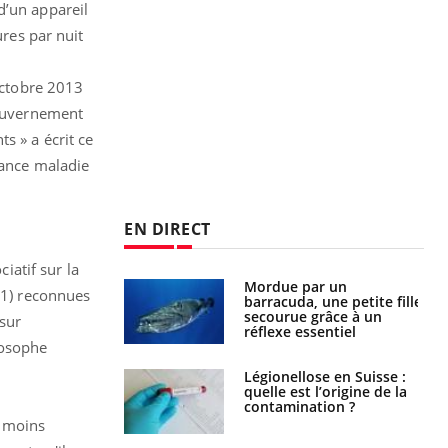
d’un appareil
ures par nuit
 octobre 2013
gouvernement
s » a écrit ce
rance maladie
EN DIRECT
iatif sur la
e et chaleur : ce
Mordue par un
1) reconnues
la science
barracuda, une petite fille
secourue grâce à un
sur
réflexe essentiel
losophe
phone nuit-il à
Légionellose en Suisse :
tissage de la
quelle est l’origine de la
?
contamination ?
u moins