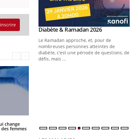
'inscrire
Youtube
 Mains : se
Diabète & Ramadan 2026
Youtube
outube
Le Ramadan approche, et, pour de
 un tout nouveau
nombreuses personnes atteintes de
plage, piscine,
diabète, c'est une période de questions, de
 air… Nos mains
défis, mais ...
Un
You
fac
pr
Un 
mut
san
num
La sieste empêche-t-elle de dormir
ui change
la nuit ?
ge des femmes