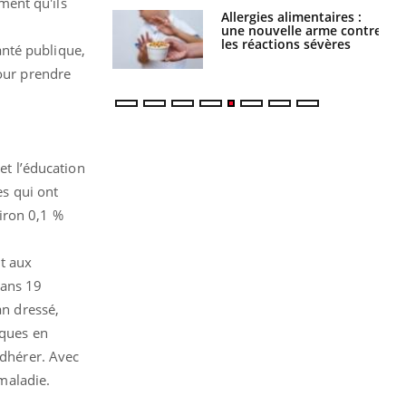
ment qu'ils
par une tique en
Allergies alimentaires :
, elle reste dans
une nouvelle arme contre
 pendant 42 jours
les réactions sévères
santé publique,
pour prendre
et l’éducation
s qui ont
iron 0,1 %
t aux
dans 19
an dressé,
iques en
adhérer. Avec
 maladie.