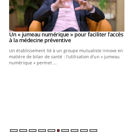
Un « jumeau numérique » pour faciliter l’accès
Youtube
Youtube
à la médecine préventive
Un établissement lié à un groupe mutualiste innove en
e
matière de bilan de santé : l'utilisation d'un « jumeau
numérique » permet ...
COU
You
Coup
vous
épis