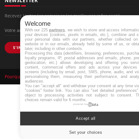
NEWSLETTER
Recevez toutes les semaines les meilleures infos santé
Welcome
With our 225
partners
, we wish to store and access informati
your devices (cookies, pixels in emails, etc.), combine and 
your personal data with our partners, whether collected on 
website or in our emails, already held by some of us, or obt
S'INSCRIRE
later, including in other contexts.
Processing this data (identifiers, browsing, preferences, purch
loyalty programs, IP, postal addresses and emails, phone, pr
geolocation, etc.) allows developing and offering you servi
content, commercial offers and ads across your devices
screens (including by email, post, SMS, phone, audio, and vi
Pourquoi Docteur
Tous droits réservés, 2026
personalising them, measuring their performance, and analy
audiences.
You can "accept all" and withdraw your consent at any time vi
"cookies" footer link
. You can also "set detailed preferences
object to processing activities not subject to consent. T
choices remain valid for 6 months.
powered by
Accept all
Set your choices
Cookies sett