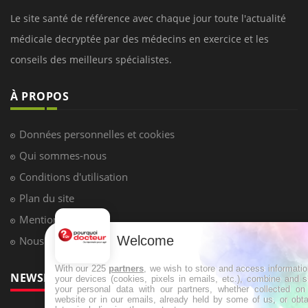
Le site santé de référence avec chaque jour toute l'actualité
médicale decryptée par des médecins en exercice et les
conseils des meilleurs spécialistes.
À PROPOS
Données personnelles et cookies
Qui sommes-nous
Conditions d'utilisation
Plan du site
Mentions Légales
Welcome
Nous contacter
With our 225
partners
, we wish to store and access informati
NEWSLETTER
your devices (cookies, pixels in emails, etc.), combine and 
your personal data with our partners, whether collected on 
website or in our emails, already held by some of us, or obt