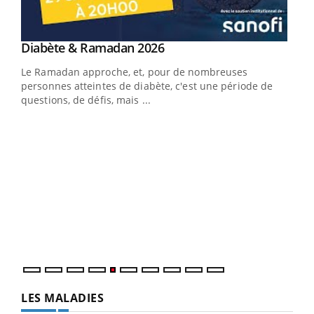
Youtube
Diabète & Ramadan 2026
Youtube
Le Ramadan approche, et, pour de nombreuses
vie !
personnes atteintes de diabète, c'est une période de
…
questions, de défis, mais ...
Un 
You
à l
Un é
mati
numé
LES MALADIES