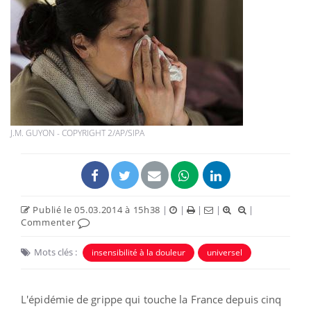
J.M. GUYON - COPYRIGHT 2/AP/SIPA
Publié le 05.03.2014 à 15h38
|
|
|
|
|
Commenter
Mots clés :
insensibilité à la douleur
universel
L'épidémie de grippe qui touche la France depuis cinq