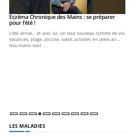
Eczéma Chronique des Mains : se préparer
Youtube
Youtube
pour l’été !
L'été arrive… et avec lui, un tout nouveau rythme de vie !
Vacances, plage, piscine, soleil, activités en plein air…
Nos mains sont ...
Dia
You
Le 
pers
ques
LES MALADIES