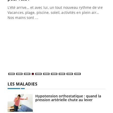
L'été arrive… et avec lui, un tout nouveau rythme de vie !
Vacances, plage, piscine, soleil, activités en plein air…
Nos mains sont ...
Dia
You
Le 
pers
ques
LES MALADIES
Hypotension orthostatique : quand la
pression artérielle chute au lever