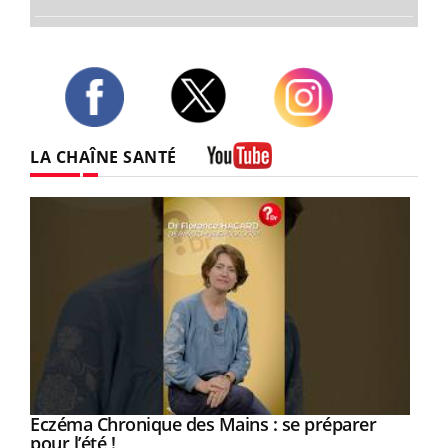
Twitter
Facebook
Instagram
LA CHAÎNE SANTÉ
Youtube
Eczéma Chronique des Mains : se préparer
Youtube
Youtube
pour l’été !