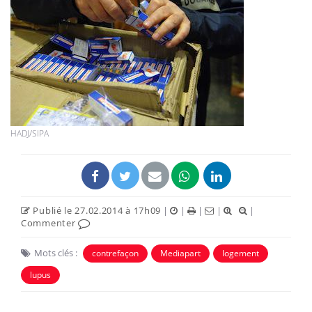
HADJ/SIPA
Publié le 27.02.2014 à 17h09
|
|
|
|
|
Commenter
Mots clés :
contrefaçon
Mediapart
logement
lupus