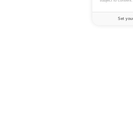
subject to consent
Set you
À PROPOS
NEWSLETT
Recevez toute
Données personnelles et cookies
infos santé