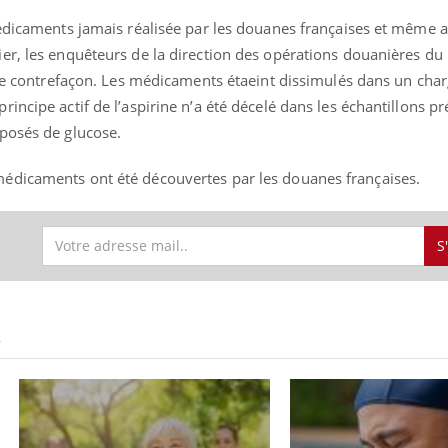
médicaments jamais réalisée par les douanes françaises et même a
er, les enquêteurs de la direction des opérations douanières du
e de contrefaçon. Les médicaments étaeint dissimulés dans un ch
Chikungunya, dengue,
ncipe actif de l’aspirine n’a été décelé dans les échantillons pr
West Nile : que se passe-
posés de glucose.
t-il dans le sud de la
France ?
édicaments ont été découvertes par les douanes françaises.
Les médicaments GLP-1
protègent-ils aussi les os
?
S
Cytomégalovirus : ce qui
change dans la prise en
charge des femmes
enceintes
S