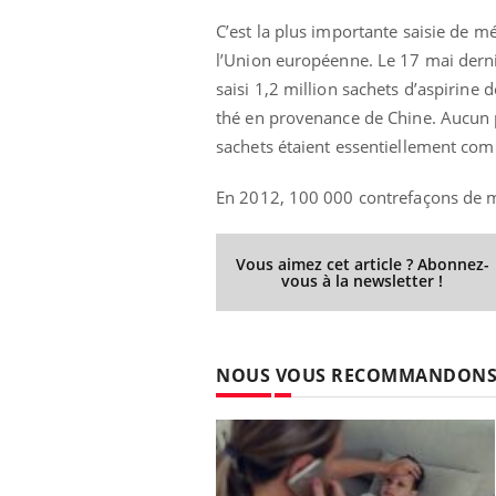
C’est la plus importante saisie de 
l’Union européenne. Le 17 mai derni
saisi 1,2 million sachets d’aspirin
us : un cas
Comment oublier les
thé en provenance de Chine. Aucun pri
chez un touriste
écrans en vacances ?
sachets étaient essentiellement com
e
En 2012, 100 000 contrefaçons de m
 infantile : un
Toujours connectés :
s’interroge sur
comment le travail
 élevé en France
empiète de plus en plus
Vous aimez cet article ? Abonnez-
sur nos soirées
vous à la newsletter !
 à risque : ce jus
Cancer colorectal : une
ttire l'attention
stratégie simple aurait
cheurs
changé la donne au Pays
basque
NOUS VOUS RECOMMANDON