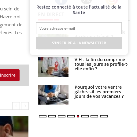
Restez connecté à toute l’actualité de la
Twitter
Facebook
Instagram
u sein de
Santé
EN DIRECT
 Havre ont
argement de
La sieste empêche-t-elle
Fortes chaleurs :
élevés. Les
de dormir la nuit ?
pourquoi le risque de
noyade grimpe-t-il ?
S'INSCRIRE À LA NEWSLETTER
VIH : la fin du comprimé
Le Viagra pourrait-il
tous les jours se profile-t-
freiner la propagation du
elle enfin ?
cancer ?
'inscrire
Pourquoi votre ventre
Pourquoi manger moins
gâche-t-il les premiers
de protéines pourrait
jours de vos vacances ?
finalement être bénéfique