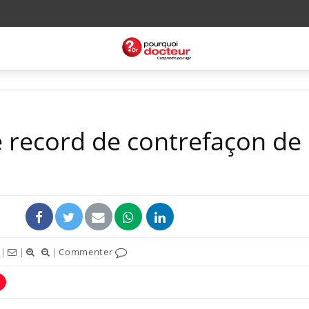
ie record de contrefaçon de
|
|
|
Commenter