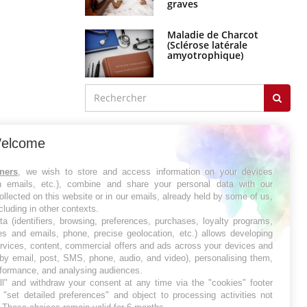
Maladie de Charcot
(Sclérose latérale
amyotrophique)
J'AI MAL
elcome
tners
, we wish to store and access information on your devices
in emails, etc.), combine and share your personal data with our
ollected on this website or in our emails, already held by some of us,
ncluding in other contexts.
ta (identifiers, browsing, preferences, purchases, loyalty programs,
es and emails, phone, precise geolocation, etc.) allows developing
ervices, content, commercial offers and ads across your devices and
 by email, post, SMS, phone, audio, and video), personalising them,
rformance, and analysing audiences.
l" and withdraw your consent at any time via the "cookies" footer
"set detailed preferences" and object to processing activities not