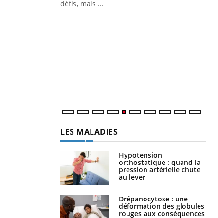
mutualiste innove en matière de bilan de
défis, mais ...
santé : l'utilisation d'un « jumeau
CO
You
numérique » permet ...
Cou
nou
bou
épi
LES MALADIES
Hypotension
orthostatique : quand la
pression artérielle chute
au lever
Drépanocytose : une
déformation des globules
rouges aux conséquences
graves