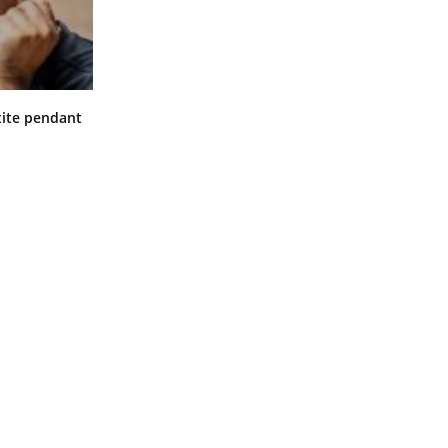
Hantavirus : un cas détecté chez un
ite pendant
touriste en France