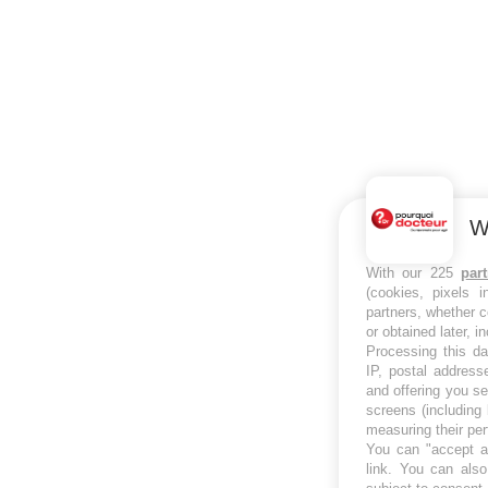
W
With our 225
par
(cookies, pixels 
partners, whether c
or obtained later, i
Processing this da
IP, postal address
and offering you s
screens (including
measuring their pe
You can "accept al
link
. You can also 