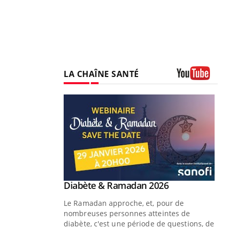
LA CHAÎNE SANTÉ
Youtube
Youtube
Diabète & Ramadan 2026
Un « jumeau numérique » pour
Youtube
Youtube
faciliter l’accès à la médecine
Le Ramadan approche, et, pour de
Youtube
préventive
nombreuses personnes atteintes de
Un établissement lié à un groupe
diabète, c'est une période de questions, de