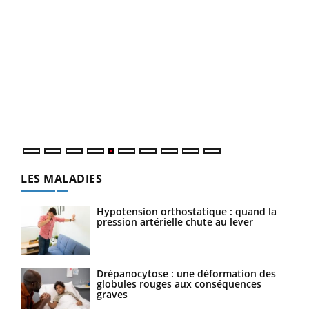
Un 
You
à l
Un é
mati
numé
LES MALADIES
Hypotension orthostatique : quand la
pression artérielle chute au lever
Drépanocytose : une déformation des
globules rouges aux conséquences
graves