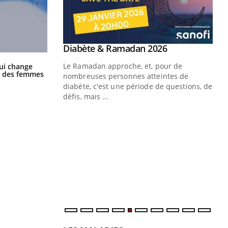
Youtube
Diabète & Ramadan 2026
Youtube
La sieste empêche-t-elle de dormir
Le Ramadan approche, et, pour de
ui change
la nuit ?
ge des femmes
nombreuses personnes atteintes de
diabète, c'est une période de questions, de
défis, mais ...
Un « jumeau numérique » pour
CO
Youtube
You
faciliter l’accès à la médecine
Youtube
Cou
préventive
nou
Un établissement lié à un groupe
bou
mutualiste innove en matière de bilan de
épi
santé : l'utilisation d'un « jumeau
numérique » permet ...