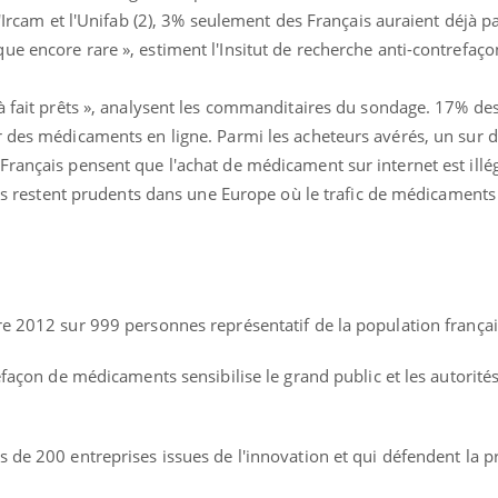
l'Ircam et l'Unifab (2), 3% seulement des Français auraient déjà p
Mordue par une tique en
vacances, elle reste dans
e encore rare », estiment l'Insitut de recherche anti-contrefaço
le coma pendant 42 jours
 à fait prêts », analysent les commanditaires du sondage. 17% d
r des médicaments en ligne. Parmi les acheteurs avérés, un sur 
rançais pensent que l'achat de médicament sur internet est illég
ais restent prudents dans une Europe où le trafic de médicaments i
re 2012 sur 999 personnes représentatif de la population françai
refaçon de médicaments sensibilise le grand public et les autorité
 de 200 entreprises issues de l'innovation et qui défendent la p