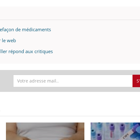
ntrefaçon de médicaments
r le web
ller répond aux critiques
S
S