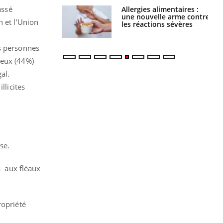
assé
Allergies alimentaires :
TDAH : quel est ce
une nouvelle arme contre
traitement autorisé aux
n et l'Union
les réactions sévères
États-Unis ?
es personnes
deux (44%)
al.
llicites
se.
s aux fléaux
ropriété