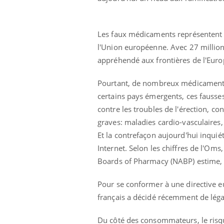
Les faux médicaments représentent 
l'Union européenne. Avec 27 millions
appréhendé aux frontières de l'Euro
Pourtant, de nombreux médicaments c
certains pays émergents, ces fauss
contre les troubles de l'érection, c
graves: maladies cardio-vasculaires,
Et la contrefaçon aujourd'hui inqu
e empêche-t-elle
Fortes chaleurs :
Internet. Selon les chiffres de l'Oms
 la nuit ?
pourquoi le risque de
noyade grimpe-t-il ?
Boards of Pharmacy (NABP) estime, e
Pour se conformer à une directive 
 fin du comprimé
Le Viagra pourrait-il
jours se profile-t-
freiner la propagation du
français a décidé récemment de léga
n ?
cancer ?
Du côté des consommateurs, le risque