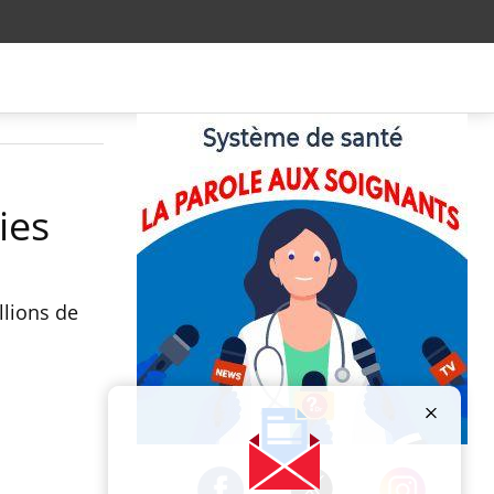
ies
llions de
Publicité