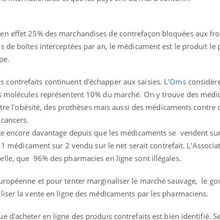
en effet 25% des marchandises de contrefaçon bloquées aux fro
 de boîtes interceptées par an, le médicament est le produit le 
pe.
ontrefaits continuent d'échapper aux saisies. L'
Oms
considèr
es molécules représentent 10% du marché. On y trouve des méd
ontre l'obésité, des prothèses mais aussi des médicaments contre
 cancers.
iéte encore davantage depuis que les médicaments se vendent su
Grossesse et chaleur : ce
, 1 médicament sur 2 vendu sur le net serait contrefait. L'Associa
que dit la science
lle, que 96% des pharmacies en ligne sont illégales.
européenne et pour tenter marginaliser le marché sauvage, le 
Le smartphone nuit-il à
l'apprentissage de la
liser la vente en ligne des médicaments par les pharmaciens.
lecture ?
 d'acheter en ligne des produis contrefaits est bien identifié. S