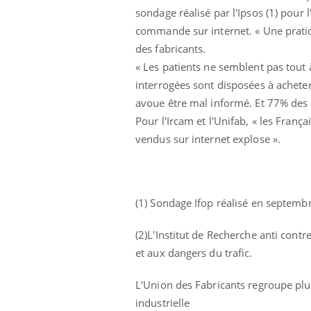
sondage réalisé par l'Ipsos (1) pour 
 votre ventre
Pourquoi manger moins
l les premiers
de protéines pourrait
commande sur internet. « Une pratiqu
 vos vacances ?
finalement être bénéfique
des fabricants.
« Les patients ne semblent pas tout
interrogées sont disposées à achete
avoue être mal informé. Et 77% des F
Pour l'Ircam et l'Unifab, « les Franç
vendus sur internet explose ».
(1) Sondage Ifop réalisé en septemb
(2)L'Institut de Recherche anti cont
et aux dangers du trafic.
L'Union des Fabricants regroupe plus
industrielle