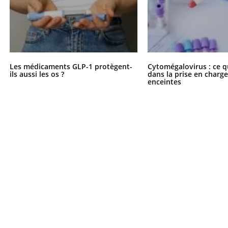
éma Chronique des Mains : se
tube
Youtube
parer pour l’été !
Les médicaments GLP-1 protègent-
Cytomégalovirus : ce q
ils aussi les os ?
dans la prise en char
é arrive… et avec lui, un tout nouveau
enceintes
me de vie ! Vacances, plage, piscine,
il, activités en plein air… Nos mains
 ...