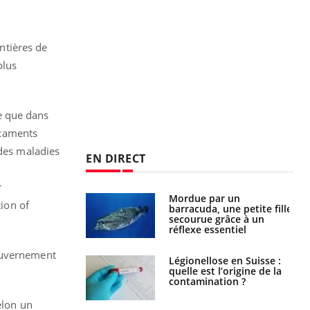
ntières de
plus
e que dans
icaments
 des maladies
EN DIRECT
r
Mordue par un
Comment gérer le
tion of
barracuda, une petite fille
sommeil des enfants en
secourue grâce à un
vacances ?
réflexe essentiel
gouvernement
Légionellose en Suisse :
Bilan prévention : ce que
quelle est l’origine de la
les kinés pourront
contamination ?
bientôt faire
elon un