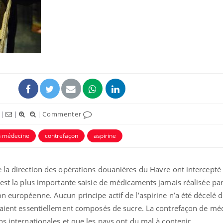
|
|
|
Commenter
n médecine
contrefaçon
aspirine
 la direction des opérations douanières du Havre ont intercepté 
’est la plus importante saisie de médicaments jamais réalisée pa
n européenne. Aucun principe actif de l’aspirine n’a été décelé d
étaient essentiellement composés de sucre. La contrefaçon de mé
ns internationales et que les pays ont du mal à contenir.