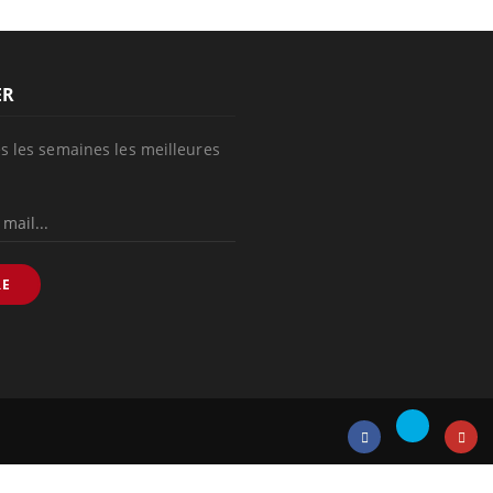
ER
s les semaines les meilleures
RE
Twitter
Facebook
Instagr