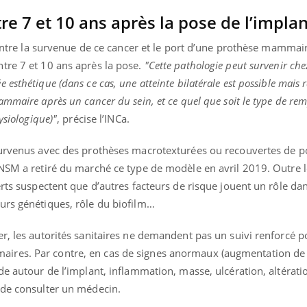
re 7 et 10 ans après la pose de l’implan
n entre la survenue de ce cancer et le port d’une prothèse mammai
tre 7 et 10 ans après la pose.
"Cette pathologie peut survenir ch
esthétique (dans ce cas, une atteinte bilatérale est possible mais 
mmaire après un cancer du sein, et ce quel que soit le type de rem
ysiologique)"
, précise l’INCa.
survenus avec des prothèses macrotexturées ou recouvertes de p
ANSM a retiré du marché ce type de modèle en avril 2019. Outre l
erts suspectent que d’autres facteurs de risque jouent un rôle dan
urs génétiques, rôle du biofilm…
r, les autorités sanitaires ne demandent pas un suivi renforcé p
ires. Par contre, en cas de signes anormaux (augmentation d
e autour de l’implant, inflammation, masse, ulcération, altératio
 de consulter un médecin.