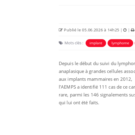
Publié le 05.06.2026 à 14h25
|
|
Mots clés :
implant
lymphome
Eczéma Chronique des Mains :
Car
Youtube
You
Youtube
expliquer ma maladie
pré
Depuis le début du suivi du lymph
anaplasique à grandes cellules assoc
Il y a des sujets qui sont faciles à aborder...
Fati
aux implants mammaires en 2012,
d'autres non ! D'un côté, poser des
mêm
questions sur la maladie d'un proche c'est
care
l’AEMPS a identifié 111 cas de ce ca
montrer ...
...
rare, parmi les 146 signalements su
qui lui ont été faits.