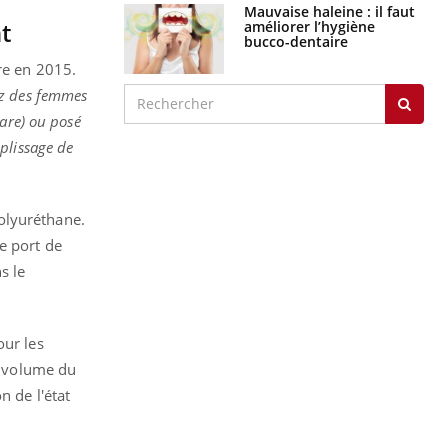
Mauvaise haleine : il faut
t
améliorer l’hygiène
bucco-dentaire
re en 2015.
ez des femmes
rare) ou posé
plissage de
olyuréthane.
e port de
s le
our les
e volume du
n de l'état