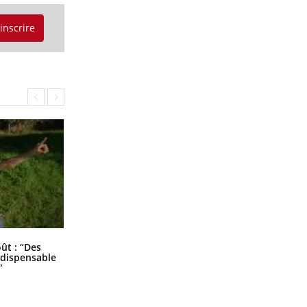
'inscrire
Les troubles du sommeil modifient
oût : “Des
votre cerveau !
indispensable
”