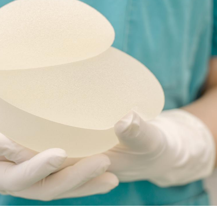
Les troubles du sommeil
modifient votre cerveau !
Mon enfant est-il trop
sensible ou simplement
très empathique ?
Bébés, jeunes enfants :
quelle trousse à
pharmacie pour les
vacances ?