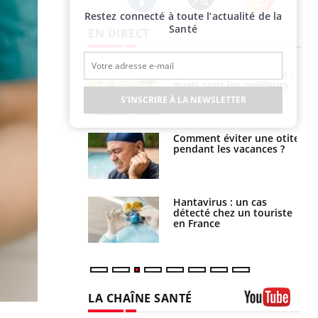
Restez connecté à toute l’actualité de la
Twitter
Facebook
Instagram
Santé
EN DIRECT
Syndrome métabolique :
Mortalité infantile : un
quels sont les meilleurs
rapport s’interroge sur
exercices physiques ?
son taux élevé en France
S'INSCRIRE À LA NEWSLETTER
Comment éviter une otite
Grossesse à risque : ce jus
pendant les vacances ?
naturel attire l'attention
des chercheurs
Hantavirus : un cas
Comment oublier les
détecté chez un touriste
écrans en vacances ?
en France
LA CHAÎNE SANTÉ
Youtube