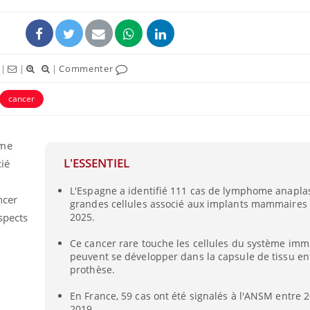
|
|
|
Commenter
cancer
ence en fer : comprendre pour
tube
Youtube
venir
ome
L'ESSENTIEL
ié
gue, irritabilité, brouillard mental ou
e alopécie… Les symptômes de la
L'Espagne a identifié 111 cas de lymphome anapla
nce en fer sont multiples ce qui la rend
ncer
grandes cellules associé aux implants mammaires 
spects
2025.
Ce cancer rare touche les cellules du système imm
peuvent se développer dans la capsule de tissu en
prothèse.
En France, 59 cas ont été signalés à l'ANSM entre 
2019.