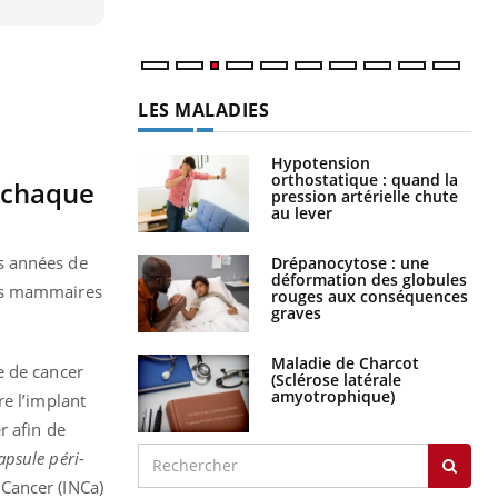
LES MALADIES
Hypotension
orthostatique : quand la
s chaque
pression artérielle chute
au lever
s années de
Drépanocytose : une
déformation des globules
nts mammaires
rouges aux conséquences
graves
Maladie de Charcot
e de cancer
(Sclérose latérale
amyotrophique)
e l’implant
r afin de
apsule péri-
u Cancer (INCa)