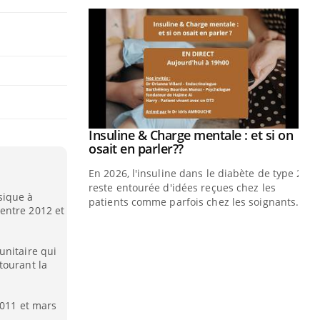
Insuline & Charge mentale : et si on
Youtube
Youtube
osait en parler??
En 2026, l'insuline dans le diabète de type 2
reste entourée d'idées reçues chez les
sique à
patients comme parfois chez les soignants.
entre 2012 et
Eczéma Chronique des Mains : se
Di
Youtube
You
Youtube
préparer pour l’été !
unitaire qui
Le 
tourant la
nom
dia
défi
2011 et mars