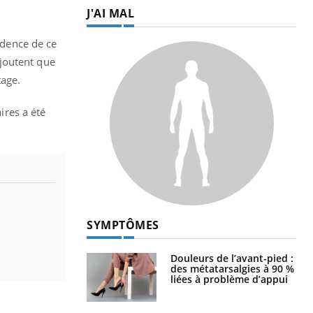
J'AI MAL
idence de ce
joutent que
tage.
res a été
SYMPTÔMES
Douleurs de l’avant-pied :
des métatarsalgies à 90 %
liées à problème d’appui