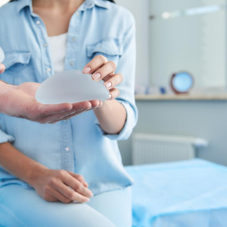
Pourquoi manger moins
de protéines pourrait
finalement être bénéfique
Grossesse et chaleur : ce
que dit la science
Le smartphone nuit-il à
l'apprentissage de la
lecture ?