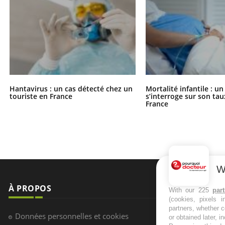
Hantavirus : un cas détecté chez un
Mortalité infantile : u
touriste en France
s’interroge sur son tau
France
W
À PROPOS
NEWSLETT
With our 225
par
(cookies, pixels 
partners, whether c
Recevez toute
Données personnelles et cookies
or obtained later, i
infos santé