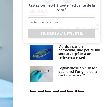
Restez connecté à toute l’actualité de la
Twitter
Facebook
Instagram
Santé
EN DIRECT
Mordue par une tique en
Allergies alimentaires :
vacances, elle reste dans
une nouvelle arme contre
le coma pendant 42 jours
les réactions sévères
S'INSCRIRE À LA NEWSLETTER
Mordue par un
Comment gérer le
barracuda, une petite fille
sommeil des enfants en
secourue grâce à un
vacances ?
réflexe essentiel
Légionellose en Suisse :
Bilan prévention : ce que
quelle est l’origine de la
les kinés pourront
contamination ?
bientôt faire