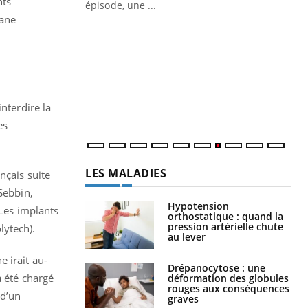
nts
épisode, une ...
hane
Quand l’entreprise mise sur le bien
Ec
Youtube
You
Youtube
être global
quo
"Les rendez-vous de la santé et de la
Dan
qualité de vie au travail" de Pourquoi
der
Docteur reçoivent Régis Blugeon, DRH et
com
nterdire la
directeur ...
et é
es
LES MALADIES
nçais suite
Sebbin,
Hypotension
 Les implants
orthostatique : quand la
pression artérielle chute
lytech).
au lever
 irait au-
Drépanocytose : une
 a été chargé
déformation des globules
rouges aux conséquences
 d’un
graves