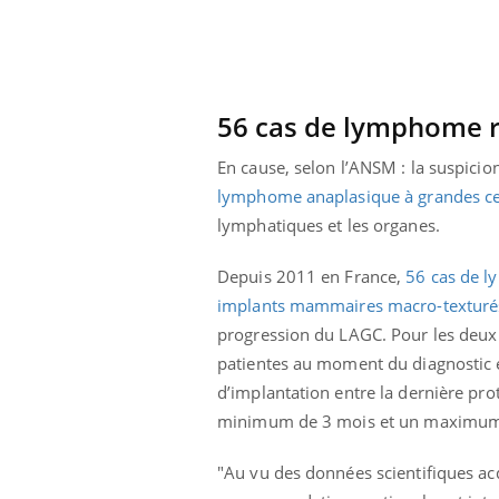
56 cas de lymphome r
En cause, selon l’ANSM : la suspici
lymphome anaplasique à grandes ce
lymphatiques et les organes.
Depuis 2011 en France,
56 cas de l
implants mammaires macro-texturé
progression du LAGC. Pour les deux a
patientes au moment du diagnostic 
d’implantation entre la dernière pr
Youtube
 Mains : se
Diabète & Ramadan 2026
Un 
Youtube
You
outube
minimum de 3 mois et un maximum d
fac
Le Ramadan approche, et, pour de
pré
un tout nouveau
nombreuses personnes atteintes de
"Au vu des données scientifiques acq
Un 
lage, piscine,
diabète, c'est une période de questions, de