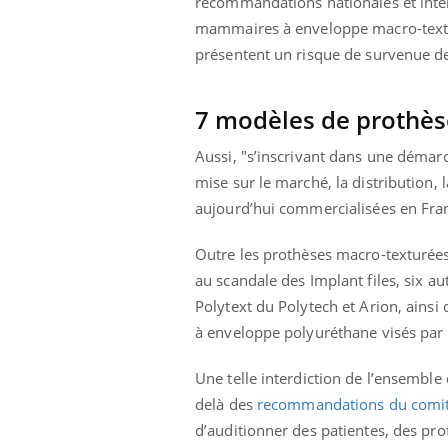
recommandations nationales et inter
mut
air… Nos mains
défis, mais ...
sant
mammaires à enveloppe macro-textu
num
présentent un risque de survenue d
7 modèles de prothèse
Aussi, "s’inscrivant dans une démarc
mise sur le marché, la distribution,
aujourd’hui commercialisées en Fra
Outre les prothèses macro-texturées 
au scandale des Implant files, six a
Polytext du Polytech et Arion, ainsi
à enveloppe polyuréthane visés par 
Une telle interdiction de l’ensemble
delà des
recommandations du comité
d’auditionner des patientes, des pro