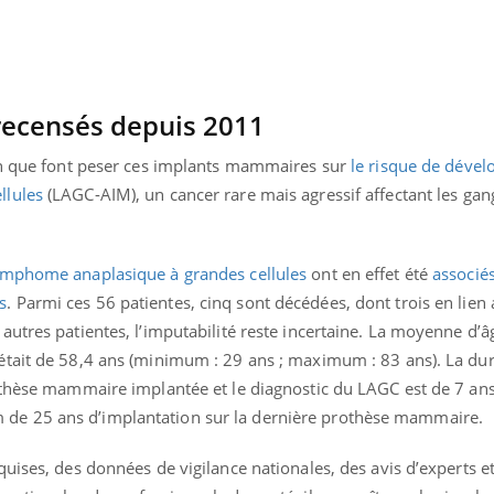
ecensés depuis 2011
on que font peser ces implants mammaires sur
le risque de déve
llules
(LAGC-AIM), un cancer rare mais agressif affectant les gan
ymphome anaplasique à grandes cellules
ont en effet été
associé
s
. Parmi ces 56 patientes, cinq sont décédées, dont trois en lien
utres patientes, l’imputabilité reste incertaine. La moyenne d’â
était de 58,4 ans (minimum : 29 ans ; maximum : 83 ans). La d
othèse mammaire implantée et le diagnostic du LAGC est de 7 ans
« jumeau numérique » pour
tube
e 25 ans d’implantation sur la dernière prothèse mammaire.
iliter l’accès à la médecine
Youtube
ventive
uises, des données de vigilance nationales, des avis d’experts e
établissement lié à un groupe