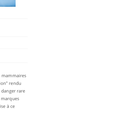
nts mammaires
sion" rendu
n danger rare
es marques
ise à ce