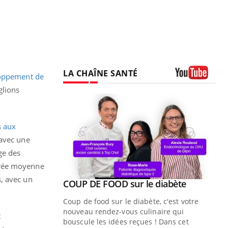
LA CHAÎNE SANTÉ
loppement de
Youtube
glions
s aux
 avec une
ge des
urée moyenne
, avec un
Youtube
COUP DE FOOD sur le diabète
Youtube
Coup de food sur le diabète, c'est votre
nouveau rendez-vous culinaire qui
t
bouscule les idées reçues ! Dans cet