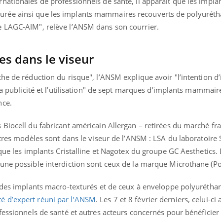
nationales de professionnels de santé, il apparaît que les impla
ualiste innove en matière de bilan de
é : l'utilisation d'un « jumeau
rée ainsi que les implants mammaires recouverts de polyurét
érique » permet ...
e LAGC-AIM", relève l’ANSM dans son courrier.
s dans le viseur
he de réduction du risque", l’ANSM explique avoir "l’intention d’i
 la publicité et l’utilisation" de sept marques d’implants mammair
nce.
Biocell du fabricant américain Allergan – retirées du marché fra
utres modèles sont dans le viseur de l’ANSM : LSA du laboratoire 
 que les implants Cristalline et Nagotex du groupe GC Aesthetics.
une possible interdiction sont ceux de la marque Microthane (Po
 des implants macro-texturés et de ceux à enveloppe polyuréthane
 d’expert réuni par l’ANSM
. Les 7 et 8 février derniers, celui-ci
fessionnels de santé et autres acteurs concernés pour bénéficier