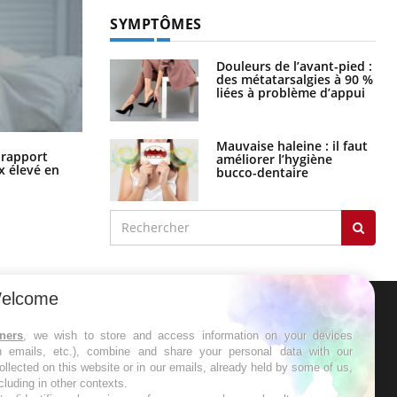
SYMPTÔMES
Douleurs de l’avant-pied :
des métatarsalgies à 90 %
liées à problème d’appui
Mauvaise haleine : il faut
Grossesse à risque : ce jus naturel
n rapport
améliorer l’hygiène
attire l'attention des chercheurs
x élevé en
bucco-dentaire
elcome
ER
tners
, we wish to store and access information on your devices
in emails, etc.), combine and share your personal data with our
ollected on this website or in our emails, already held by some of us,
s les semaines les meilleures
ncluding in other contexts.