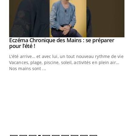
Eczéma Chronique des Mains : se préparer
Youtube
Youtube
pour l’été !
L'été arrive… et avec lui, un tout nouveau rythme de vie !
Vacances, plage, piscine, soleil, activités en plein air…
Nos mains sont ...
Dia
You
Le 
pers
ques