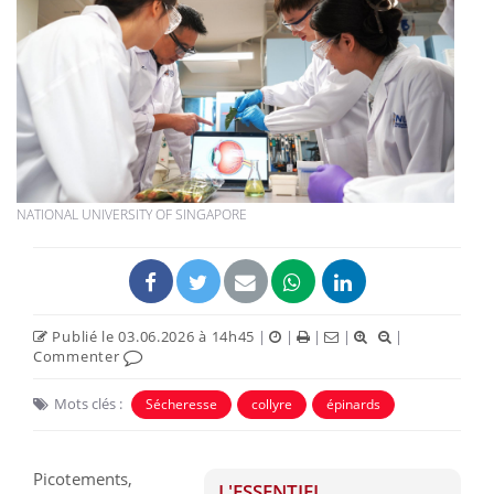
NATIONAL UNIVERSITY OF SINGAPORE
Publié le 03.06.2026 à 14h45
|
|
|
|
|
Commenter
Mots clés :
Sécheresse
collyre
épinards
Picotements,
L'ESSENTIEL