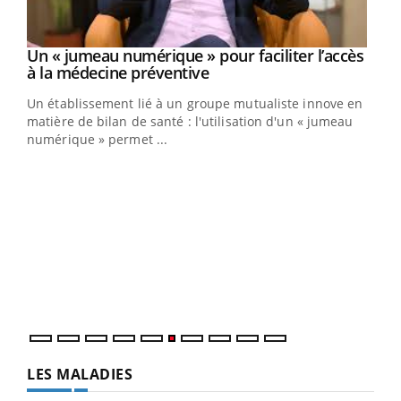
Un « jumeau numérique » pour faciliter l’accès
Youtube
Youtube
à la médecine préventive
Un établissement lié à un groupe mutualiste innove en
e
matière de bilan de santé : l'utilisation d'un « jumeau
numérique » permet ...
COU
You
Coup
vous
épis
LES MALADIES