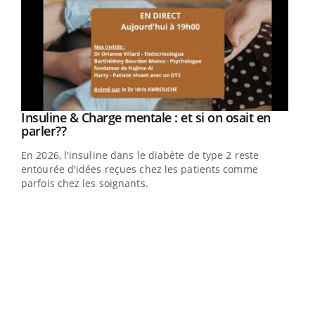
Insuline & Charge mentale : et si on osait en
Youtube
Youtube
parler??
En 2026, l'insuline dans le diabète de type 2 reste
entourée d'idées reçues chez les patients comme
parfois chez les soignants.
Ecz
You
pour
L'ét
Vaca
Nos 