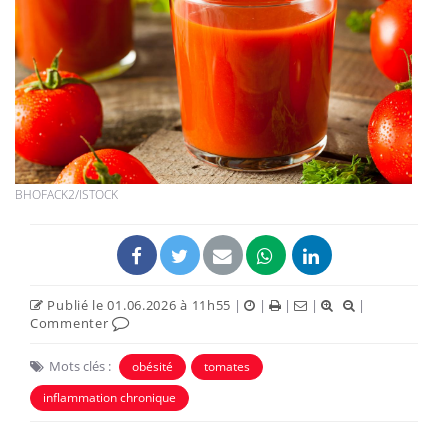
BHOFACK2/ISTOCK
Publié le 01.06.2026 à 11h55
|
|
|
|
|
Commenter
Mots clés :
obésité
tomates
inflammation chronique