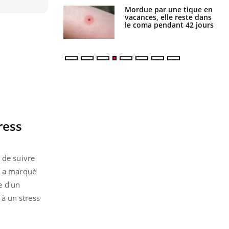
i manger moins
Mordue par une tique en
éines pourrait
vacances, elle reste dans
ent être bénéfique
le coma pendant 42 jours
ress
 de suivre
ui a marqué
e d'un
à un stress