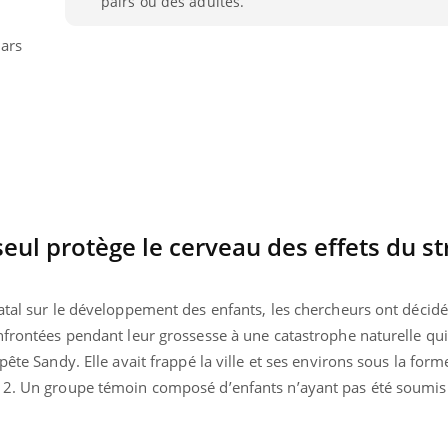
pairs ou des adultes.
Pourquoi votre ventre
Pourquo
gâche-t-il les premiers
de prot
mars
jours de vos vacances ?
finalem
ul protège le cerveau des effets du st
atal sur le développement des enfants, les chercheurs ont décidé
onfrontées pendant leur grossesse à une catastrophe naturelle q
pête Sandy. Elle avait frappé la ville et ses environs sous la form
12. Un groupe témoin composé d’enfants n’ayant pas été soumis 