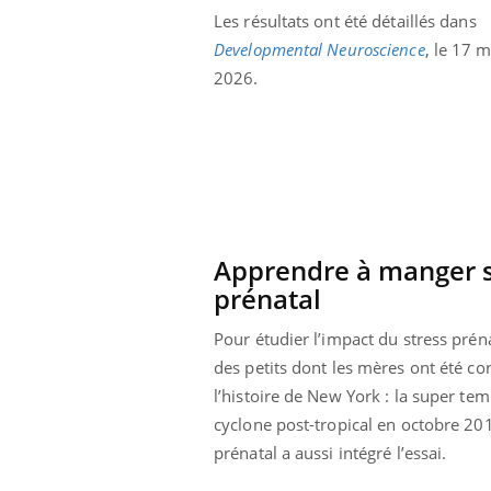
Cytomégalovirus : ce qui
Les résultats ont été détaillés dans
change dans la prise en
Developmental Neuroscience
, le 17 
charge des femmes
enceintes
2026.
Apprendre à manger se
prénatal
Pour étudier l’impact du stress prén
des petits dont les mères ont été c
l’histoire de New York : la super tem
cyclone post-tropical en octobre 20
prénatal a aussi intégré l’essai.