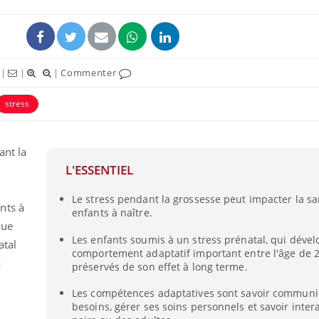
|
|
|
Commenter
stress
ant la
L'ESSENTIEL
Le stress pendant la grossesse peut impacter la s
La sieste empêche-t-elle
Fortes c
nts à
enfants à naître.
de dormir la nuit ?
pourquo
noyade g
que
Les enfants soumis à un stress prénatal, qui déve
atal
comportement adaptatif important entre l'âge de 2 
à
préservés de son effet à long terme.
VIH : la fin du comprimé
Le Viagr
tous les jours se profile-t-
freiner 
elle enfin ?
cancer ?
Les compétences adaptatives sont savoir communi
besoins, gérer ses soins personnels et savoir inter