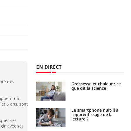
EN DIRECT
anté des
haleurs :
Grossesse et chaleur : ce
i le risque de
que dit la science
rimpe-t-il ?
loppent un
et 6 ans, sont
a pourrait-il
Le smartphone nuit-il à
la propagation du
l'apprentissage de la
lecture ?
quer ses
agir avec ses