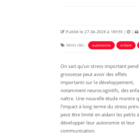
Publié le 27.04.2026 à 16h55
|
|
Mots clés :
autonomie
enfant
On sait qu’un stress important pend
grossesse peut avoir des effets
importants sur le développement,
Chikungunya, dengue,
notamment neurocognitifs, des enfa
West Nile : que se passe-
t-il dans le sud de la
naître. Une nouvelle étude montre 
France ?
l’impact à long terme du stress prén
peut être limité en aidant les petits 
Les médicaments GLP-1
protègent-ils aussi les os
développer leur autonomie et leur
?
communication.