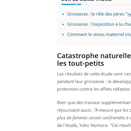
Grossesse : le rôle des pères 
Grossesse : l'exposition à la c
Eczéma Chronique des Mains :
Car
Youtube
You
Youtube
expliquer ma maladie
pré
Comment le stress maternel imp
Il y a des sujets qui sont faciles à aborder...
Fati
d'autres non ! D'un côté, poser des
mêm
Catastrophe naturelle
questions sur la maladie d'un proche c'est
care
les tout-petits
montrer ...
...
Les résultats de cette étude sont r
pendant leur grossesse : le dévelop
protection contre les effets néfastes
Bien que des travaux supplémentaire
réjouissent aussi.
"À mesure que les c
plus de femmes seront confrontées à 
de l'étude, Yoko Nomura.
"Ces résul