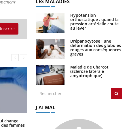
LES MALADIES
oppement
Hypotension
orthostatique : quand la
pression artérielle chute
au lever
'inscrire
Drépanocytose : une
déformation des globules
rouges aux conséquences
graves
Maladie de Charcot
(Sclérose latérale
amyotrophique)
J'AI MAL
La sieste empêche-t-elle de dormir
ui change
la nuit ?
ge des femmes