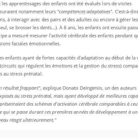
 les apprentissages des enfants ont été évalués lors de visites
esuraient notamment leurs
"compétences adaptatives"
. C’est-à-dir
, à interagir avec des pairs et des adultes ou encore à gérer les
eul, se brosser les dents…). À 8 ans, les enfants ont ensuite pass
pe a mesuré mesurer l'activité cérébrale des enfants pendant qu'i
ions faciales émotionnelles.
les enfants ayant de fortes capacités d'adaptation au début de la 
circuits qui régulent les émotions et la gestion du stress) compar
s au stress prénatal.
n résultat frappant"
, explique Donato DeIngeniis, un des auteurs 
exposés au stress prénatal, mais ayant développé de meilleures capa
 présentaient des schémas d'activation cérébrale comparables à ceu
ce qui se passe durant ces premières années de développement à un
veau réagit ultérieurement."