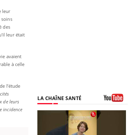
e leur
 soins
é des
l leur était
vie avaient
able à celle
de l’étude
cités
LA CHAÎNE SANTÉ
x de leurs
Youtube
e incidence