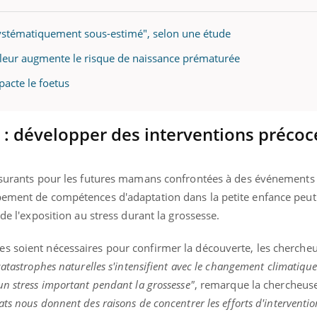
"systématiquement sous-estimé", selon une étude
haleur augmente le risque de naissance prématurée
ence en fer : comprendre pour
Insuline & Charge ment
tube
Youtube
Youtube
Yout
venir
osait en parler??
acte le foetus
gue, irritabilité, brouillard mental ou
En 2026, l'insuline dans l
e alopécie… Les symptômes de la
reste entourée d'idées re
 : développer des interventions précoc
nce en fer sont multiples ce qui la rend
patients comme parfois ch
assurants pour les futures mamans confrontées à des événements
pement de compétences d'adaptation dans la petite enfance peut 
 de l'exposition au stress durant la grossesse.
s soient nécessaires pour confirmer la découverte, les chercheu
atastrophes naturelles s'intensifient avec le changement climatique
un stress important pendant la grossesse"
, remarque la chercheuse
tats nous donnent des raisons de concentrer les efforts d'interventi