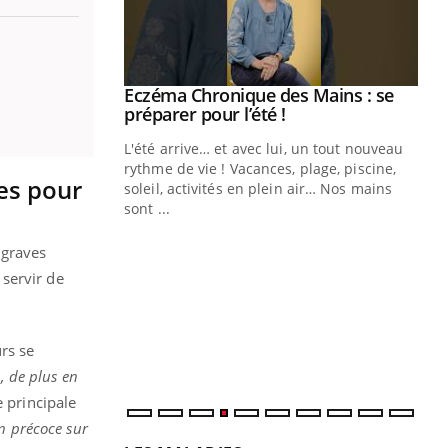
ale : et si on
Eczéma Chronique des Mains : se
Youtube
ube
Youtube
préparer pour l’été !
e diabète de type 2
L'été arrive… et avec lui, un tout nouveau
çues chez les
rythme de vie ! Vacances, plage, piscine,
es pour
ez les soignants.
soleil, activités en plein air… Nos mains
sont ...
Di
You
 graves
Le 
servir de
nom
dia
défi
rs se
, de plus en
 principale
on précoce sur