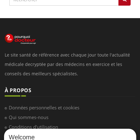
Le site santé de référence avec chaque jour toute l'actualité
médicale decryptée par des médecins en exercice et les
conseils des meilleurs spécialistes.
À PROPOS
Données personnelles et cookies
Qui sommes-nous
Conditions d'utilisation
Plan du site
Welcome