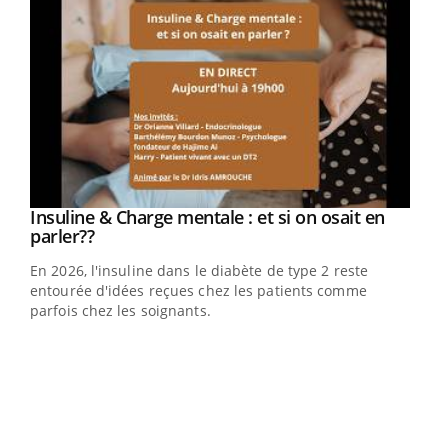
Youtube
Insuline & Charge mentale : et si on osait en
Youtube
Youtube
parler??
En 2026, l'insuline dans le diabète de type 2 reste
entourée d'idées reçues chez les patients comme
parfois chez les soignants.
Ecz
You
pour
L'ét