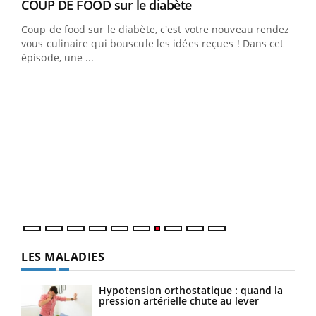
Youtube
cès
COUP DE FOOD sur le diabète
Youtube
Coup de food sur le diabète, c'est votre nouveau rendez-
 en
vous culinaire qui bouscule les idées reçues ! Dans cet
u
épisode, une ...
Qua
You
"Les
trav
DRH 
LES MALADIES
Hypotension orthostatique : quand la
pression artérielle chute au lever