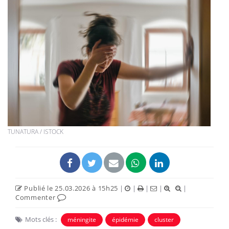
TUNATURA / ISTOCK
Publié le 25.03.2026 à 15h25
|
|
|
|
|
Commenter
Mots clés :
méningite
épidémie
cluster