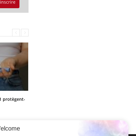
'inscrire
Cytomégalovirus : ce qui change
1 protègent-
dans la prise en charge des femmes
enceintes
elcome