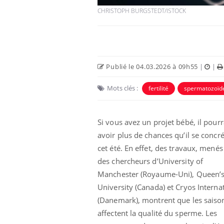
CHRISTOPH BURGSTEDT/ISTOCK
Publié le 04.03.2026 à 09h55
|
|
Mots clés :
fertilité
spermatozoïd
 Mains :
Carence en fer : comprendre pour
Ins
Youtube
You
Youtube
Youtube
prévenir
osa
aciles à aborder...
Fatigue, irritabilité, brouillard mental ou
En 2
Si vous avez un projet bébé, il pourr
poser des
même alopécie… Les symptômes de la
rest
avoir plus de chances qu’il se concré
'un proche c'est
carence en fer sont multiples ce qui la rend
pat
cet été. En effet, des travaux, menés
...
des chercheurs d’University of
Manchester (Royaume-Uni), Queen’
University (Canada) et Cryos Interna
(Danemark), montrent que les saiso
affectent la qualité du sperme. Les