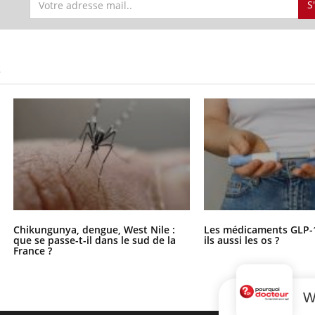
S
S
Chikungunya, dengue, West Nile :
Les médicaments GLP-
que se passe-t-il dans le sud de la
ils aussi les os ?
France ?
W