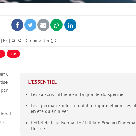
|
|
|
Commenter
e
été
uline & Charge mentale : et si on
Eczéma Chronique des
tube
Youtube
Youtube
Y
it en parler??
préparer pour l’été !
026, l'insuline dans le diabète de type 2
L'été arrive… et avec lui,
ait y
e entourée d'idées reçues chez les
rythme de vie ! Vacances, 
L'ESSENTIEL
tise
ients comme parfois chez les soignants.
soleil, activités en plein
 par
sont ...
Les saisons influencent la qualité du sperme.
s
Les spermatozoïdes à mobilité rapide étaient les 
en été qu'en hiver.
tional
ns
L'effet de la saisonnalité était la même au Danema
Floride.