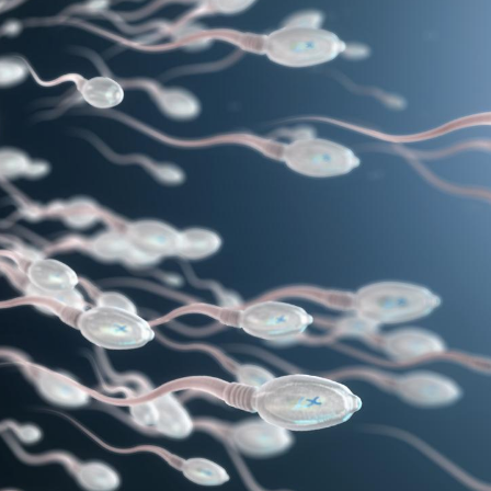
Pourquoi votre ventre
Pourquo
gâche-t-il les premiers
de prot
jours de vos vacances ?
finalem
Fortes chaleurs :
Grossess
pourquoi le risque de
que dit 
noyade grimpe-t-il ?
Le Viagra pourrait-il
Le smart
freiner la propagation du
l'appren
cancer ?
lecture 