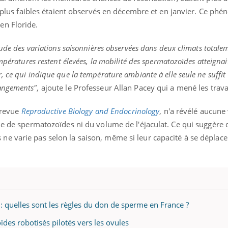
ux plus faibles étaient observés en décembre et en janvier. Ce phé
en Floride.
tude des variations saisonnières observées dans deux climats totale
mpératures restent élevées, la mobilité des spermatozoïdes atteignai
 ce qui indique que la température ambiante à elle seule ne suffit
angements",
ajoute le Professeur Allan Pacey qui a mené les trav
a revue
Reproductive Biology and Endocrinology
, n'a révélé aucune
le de spermatozoïdes ni du volume de l'éjaculat. Ce qui suggère 
e varie pas selon la saison, même si leur capacité à se déplace
quelles sont les règles du don de sperme en France ?
oïdes robotisés pilotés vers les ovules