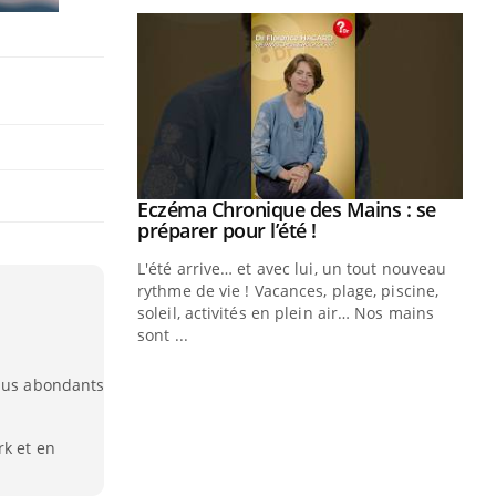
Youtube
 Mains : se
Diabète & Ramadan 2026
Youtube
outube
Le Ramadan approche, et, pour de
 un tout nouveau
nombreuses personnes atteintes de
plage, piscine,
diabète, c'est une période de questions, de
 air… Nos mains
défis, mais ...
Un
You
fac
plus abondants
pr
Un 
rk et en
mut
san