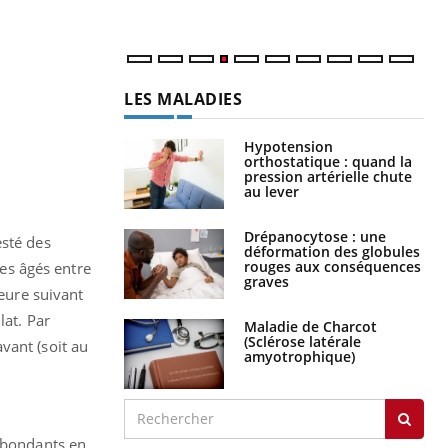
num
LES MALADIES
Hypotension
orthostatique : quand la
pression artérielle chute
au lever
Drépanocytose : une
esté des
déformation des globules
rouges aux conséquences
es âgés entre
graves
heure suivant
lat. Par
Maladie de Charcot
(Sclérose latérale
vant (soit au
amyotrophique)
 abondants en