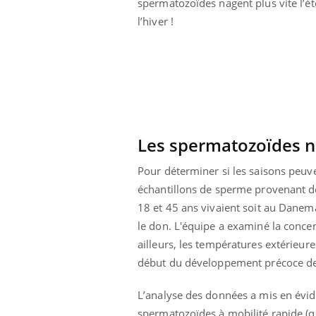
spermatozoïdes nagent plus vite l’é
l’hiver !
Les spermatozoïdes na
Pour déterminer si les saisons peuve
échantillons de sperme provenant d
18 et 45 ans vivaient soit au Danemar
le don. L'équipe a examiné la concen
ailleurs, les températures extérieu
début du développement précoce de
L’analyse des données a mis en évide
spermatozoïdes à mobilité rapide (q