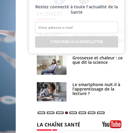
Restez connecté à toute l’actualité de la
Twitter
Facebook
Instagram
Santé
EN DIRECT
i manger moins
Mordue par une tique en
éines pourrait
vacances, elle reste dans
ent être bénéfique
le coma pendant 42 jours
S'INSCRIRE À LA NEWSLETTER
e et chaleur : ce
Mordue par un
la science
barracuda, une petite fille
secourue grâce à un
réflexe essentiel
phone nuit-il à
Légionellose en Suisse :
tissage de la
quelle est l’origine de la
?
contamination ?
LA CHAÎNE SANTÉ
Youtube