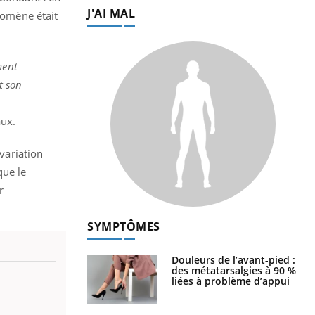
J'AI MAL
nomène était
ment
t son
aux.
 variation
que le
r
SYMPTÔMES
Douleurs de l’avant-pied :
des métatarsalgies à 90 %
liées à problème d’appui