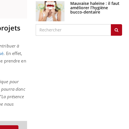
Mauvaise haleine : il faut
améliorer l’hygiène
bucco-dentaire
projets
ntribuer à
ué
. En effet,
 de prendre en
nique pour
et pourra donc
"La présence
ue nous