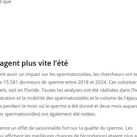
té que
gent plus vite l’été
nt avoir un impact sur les spermatozoïdes, les chercheurs ont t
e 15.581 donneurs de sperme entre 2018 et 2024. Ces volontair
k, soit en Floride. Toutes les analyses ont été réalisées dans l’
tration et la mobilité des spermatozoïdes et le volume de l'éjacu
res pendant le mois où le sperme a été donné et deux mois aupara
s spermatozoïdes) ont également été notées.
nce un effet de saisonnalité fort sur la qualité du sperme. Les
ui affichent les meilleures chances de fécondation) étaient plus