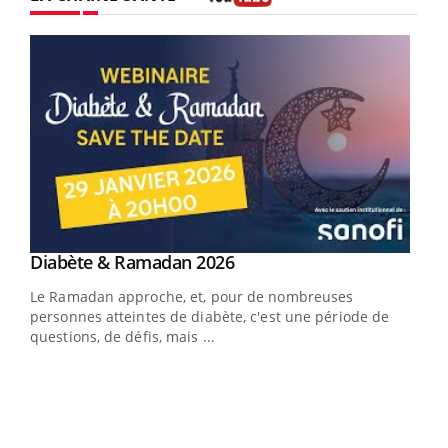
Youtube
Youtube
Diabète & Ramadan 2026
Youtube
Le Ramadan approche, et, pour de nombreuses
vie !
personnes atteintes de diabète, c'est une période de
…
questions, de défis, mais ...
Un 
You