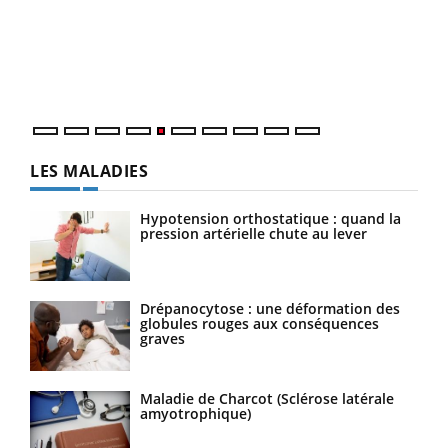
à l
Un é
mati
numé
LES MALADIES
Hypotension orthostatique : quand la
pression artérielle chute au lever
Drépanocytose : une déformation des
globules rouges aux conséquences
graves
Maladie de Charcot (Sclérose latérale
amyotrophique)