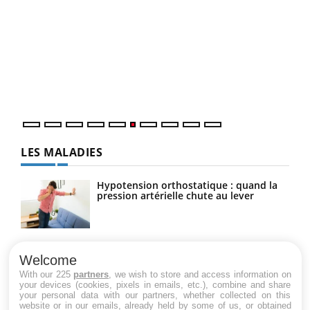
COU
You
Coup
vous
épis
LES MALADIES
Hypotension orthostatique : quand la
pression artérielle chute au lever
Drépanocytose : une déformation des
globules rouges aux conséquences
Welcome
graves
With our 225
partners
, we wish to store and access information on
your devices (cookies, pixels in emails, etc.), combine and share
your personal data with our partners, whether collected on this
website or in our emails, already held by some of us, or obtained
Maladie de Charcot (Sclérose latérale