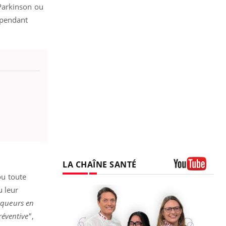
Parkinson ou
 pendant
LA CHAÎNE SANTÉ
ou toute
Youtube
u leur
rqueurs en
réventive"
,