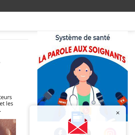
e
teurs
et les
.
Publicité