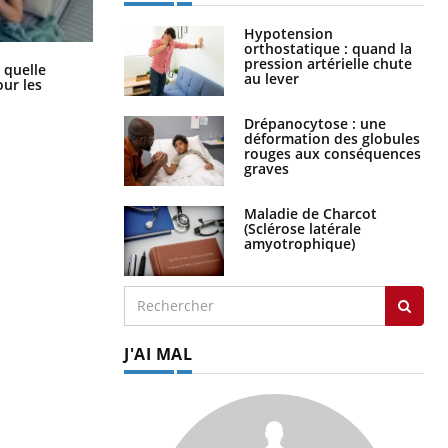
Hypotension
orthostatique : quand la
pression artérielle chute
Syndrome métabolique : quels sont
 quelle
au lever
les meilleurs exercices physiques ?
ur les
Drépanocytose : une
déformation des globules
rouges aux conséquences
graves
Maladie de Charcot
(Sclérose latérale
amyotrophique)
J'AI MAL