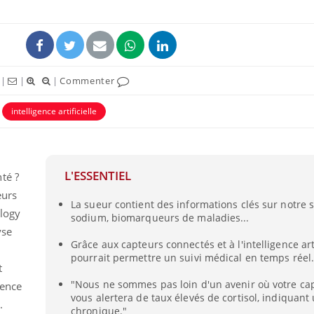
|
|
|
Commenter
intelligence artificielle
L'ESSENTIEL
té ?
eurs
Les médicaments GLP-1
VIH : la
La sueur contient des informations clés sur notre s
protègent-ils aussi les os
tous les
ology
sodium, biomarqueurs de maladies...
?
elle enfi
yse
Grâce aux capteurs connectés et à l'intelligence artif
l
pourrait permettre un suivi médical en temps réel
Cytomégalovirus : ce qui
Pourquo
t
change dans la prise en
gâche-t-
"Nous ne sommes pas loin d'un avenir où votre ca
charge des femmes
jours de
gence
enceintes
vous alertera de taux élevés de cortisol, indiquant
.
chronique."