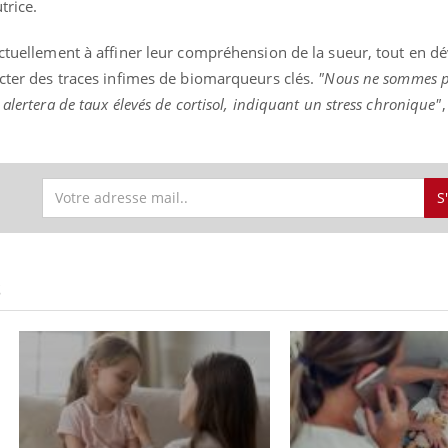
trice.
actuellement à affiner leur compréhension de la sueur, tout en d
ecter des traces infimes de biomarqueurs clés.
"Nous ne sommes p
Youtube
bète & Ramadan 2026
Un « jumeau numériq
tube
Youtube
alertera de taux élevés de cortisol, indiquant un stress chronique"
,
faciliter l’accès à la 
Ramadan approche, et, pour de
Youtube
préventive
breuses personnes atteintes de
Un établissement lié à u
ète, c'est une période de questions, de
mutualiste innove en mat
s, mais ...
S
santé : l'utilisation d'un 
numérique » permet ...
S