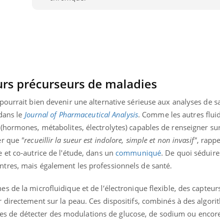
La sieste empêche-t-elle
Fortes c
de dormir la nuit ?
pourquo
noyade g
rs précurseurs de maladies
pourrait bien devenir une alternative sérieuse aux analyses de 
 dans le
Journal of Pharmaceutical Analysis
. Comme les autres fluid
(hormones, métabolites, électrolytes) capables de renseigner sur
er que
"recueillir la sueur est indolore, simple et non invasif"
, rappe
 et co-autrice de l'étude, dans un
communiqué
. De quoi séduire
tres, mais également les professionnels de santé.
 de la microfluidique et de l’électronique flexible, des capteurs
 directement sur la peau. Ces dispositifs, combinés à des algor
pables de détecter des modulations de glucose, de sodium ou encore