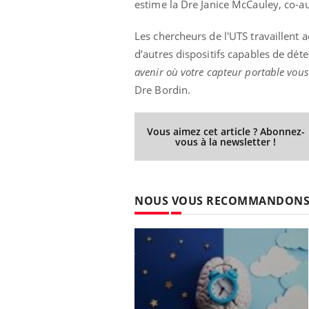
estime la Dre Janice McCauley, co-au
Les chercheurs de l'UTS travaillent 
d’autres dispositifs capables de dét
ale : et si on
Eczéma Chronique des Mains : se
Dia
Youtube
You
avenir où votre capteur portable vous 
ube
Youtube
préparer pour l’été !
Dre Bordin.
Le 
 diabète de type 2
L'été arrive… et avec lui, un tout nouveau
nom
ues chez les
rythme de vie ! Vacances, plage, piscine,
diab
ez les soignants.
soleil, activités en plein air… Nos mains
défi
Vous aimez cet article ? Abonnez-
vous à la newsletter !
sont ...
NOUS VOUS RECOMMANDON