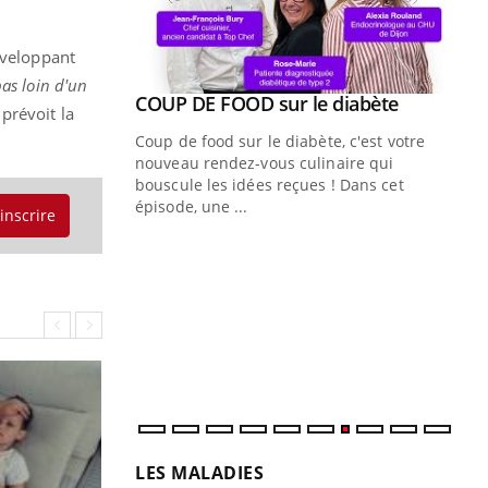
éveloppant
as loin d'un
Youtube
ue » pour
COUP DE FOOD sur le diabète
Youtube
 prévoit la
médecine
Coup de food sur le diabète, c'est votre
nouveau rendez-vous culinaire qui
n groupe
bouscule les idées reçues ! Dans cet
ière de bilan de
épisode, une ...
'inscrire
« jumeau
Qu
You
êtr
"Le
qua
Doc
dir
LES MALADIES