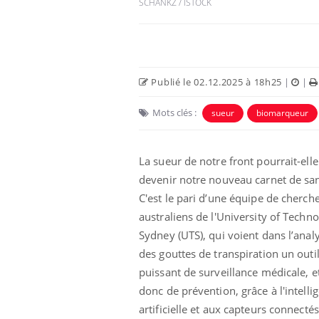
SCHANKZ / ISTOCK
Publié le 02.12.2025 à 18h25
|
|
Mots clés :
sueur
biomarqueur
La sueur de notre front pourrait-elle
devenir notre nouveau carnet de san
C'est le pari d’une équipe de cherch
 infantile : un
Toujours connectés :
s’interroge sur
comment le travail
australiens de l'University of Techn
 élevé en France
empiète de plus en plus
Sydney (UTS), qui voient dans l’anal
sur nos soirées
des gouttes de transpiration un outi
 à risque : ce jus
Cancer colorectal : une
puissant de surveillance médicale, e
ttire l'attention
stratégie simple aurait
cheurs
changé la donne au Pays
donc de prévention, grâce à l'intelli
basque
artificielle et aux capteurs connectés