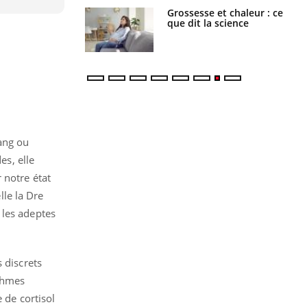
haleurs :
Grossesse et chaleur : ce
i le risque de
que dit la science
rimpe-t-il ?
sang ou
es, elle
 notre état
lle la Dre
 les adeptes
 discrets
ithmes
 de cortisol