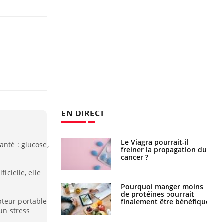
EN DIRECT
 fin du comprimé
Le Viagra pourrait-il
anté : glucose,
 jours se profile-t-
freiner la propagation du
n ?
cancer ?
icielle, elle
.
i votre ventre
Pourquoi manger moins
il les premiers
de protéines pourrait
pteur portable
 vos vacances ?
finalement être bénéfique
 un stress