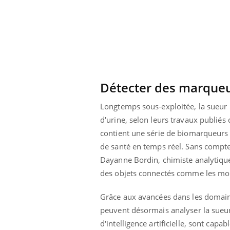
 oublier les
Chikungunya, dengue,
n vacances ?
West Nile : que se passe-
t-il dans le sud de la
France ?
Détecter des marqueu
Longtemps sous-exploitée, la sueur 
d'urine, selon leurs travaux publiés
contient une série de biomarqueurs 
de santé en temps réel. Sans compt
Dayanne Bordin, chimiste analytique
des objets connectés comme les mon
Grâce aux avancées dans les domaines
peuvent désormais analyser la sueur
d'intelligence artificielle, sont ca