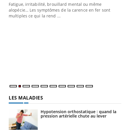
Fatigue, irritabilité, brouillard mental ou même
s non
alopécie… Les symptômes de la carence en fer sont
multiples ce qui la rend ...
Ins
You
par
En 2
ento
parf
LES MALADIES
Hypotension orthostatique : quand la
pression artérielle chute au lever