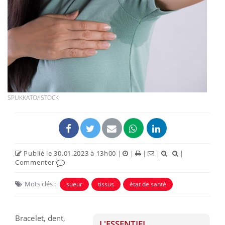
SPUKKATO/ISTOCK
Publié le 30.01.2023 à 13h00
|
|
|
|
|
Commenter
Mots clés :
sueur
tissus
état de santé
Bracelet, dent,
L'ESSENTIEL