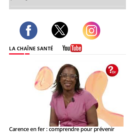
Twitter
Facebook
Instagram
LA CHAÎNE SANTÉ
Youtube
Youtube
a
Carence en fer : comprendre pour prévenir
Youtube