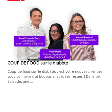
Youtube
Youtube
cès
COUP DE FOOD sur le diabète
Youtube
Coup de food sur le diabète, c'est votre nouveau rendez-
 en
vous culinaire qui bouscule les idées reçues ! Dans cet
u
épisode, une ...
Qua
You