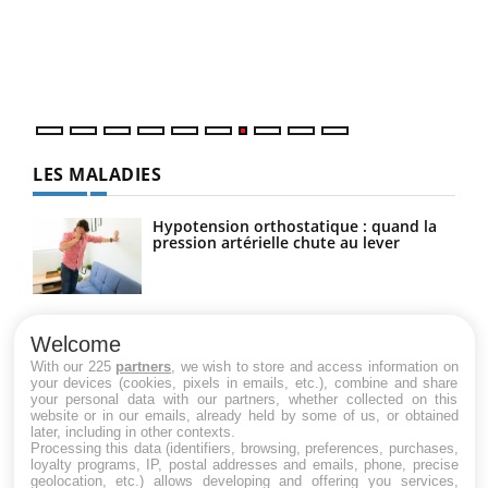
"Les
trav
DRH 
LES MALADIES
Hypotension orthostatique : quand la
pression artérielle chute au lever
Drépanocytose : une déformation des
globules rouges aux conséquences
Welcome
graves
With our 225
partners
, we wish to store and access information on
your devices (cookies, pixels in emails, etc.), combine and share
your personal data with our partners, whether collected on this
website or in our emails, already held by some of us, or obtained
Maladie de Charcot (Sclérose latérale
later, including in other contexts.
amyotrophique)
Processing this data (identifiers, browsing, preferences, purchases,
loyalty programs, IP, postal addresses and emails, phone, precise
geolocation, etc.) allows developing and offering you services,