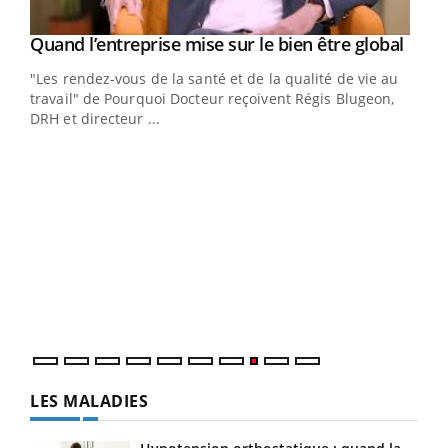
Yout
Quand l’entreprise mise sur le bien être global
Youtube
ndez-
"Les rendez-vous de la santé et de la qualité de vie au
cet
travail" de Pourquoi Docteur reçoivent Régis Blugeon,
DRH et directeur ...
Ecz
You
(3/3
Dans
vous
quot
LES MALADIES