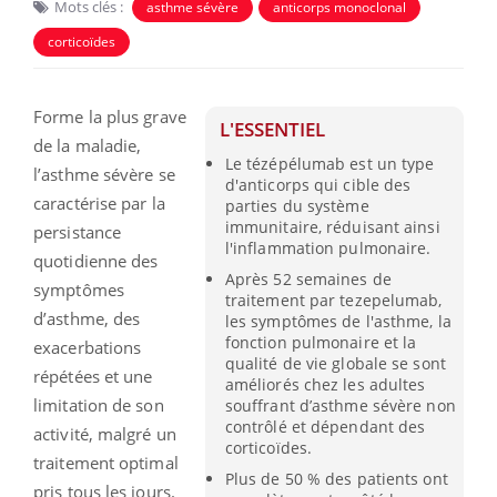
Mots clés :
asthme sévère
anticorps monoclonal
corticoïdes
Forme la plus grave
L'ESSENTIEL
de la maladie,
Le tézépélumab est un type
l’asthme sévère se
d'anticorps qui cible des
caractérise par la
parties du système
immunitaire, réduisant ainsi
persistance
l'inflammation pulmonaire.
quotidienne des
Après 52 semaines de
symptômes
traitement par tezepelumab,
d’asthme, des
les symptômes de l'asthme, la
fonction pulmonaire et la
exacerbations
qualité de vie globale se sont
répétées et une
améliorés chez les adultes
limitation de son
souffrant d’asthme sévère non
contrôlé et dépendant des
activité, malgré un
corticoïdes.
traitement optimal
Plus de 50 % des patients ont
pris tous les jours.