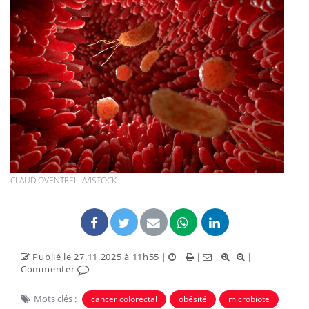
CLAUDIOVENTRELLA/ISTOCK
Publié le 27.11.2025 à 11h55
|
|
|
|
|
Commenter
Mots clés :
cancer colorectal
obésité
microbiote