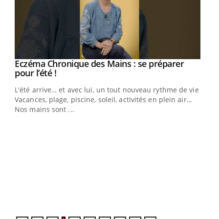
Eczéma Chronique des Mains : se préparer
Youtube
Youtube
pour l’été !
L'été arrive… et avec lui, un tout nouveau rythme de vie !
Vacances, plage, piscine, soleil, activités en plein air…
Nos mains sont ...
Dia
You
Le 
pers
ques