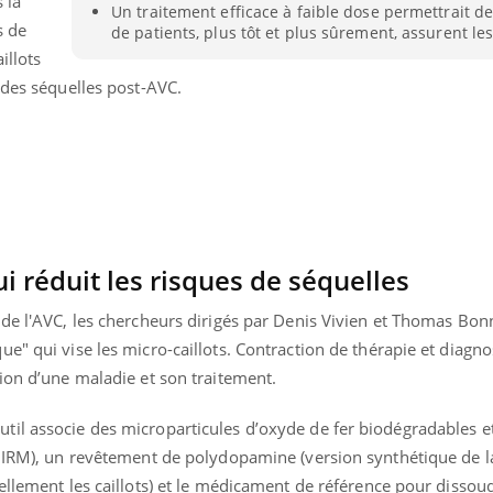
 la
Un traitement efficace à faible dose permettrait d
Comment éviter une otite
Grossess
s de
de patients, plus tôt et plus sûrement, assurent le
pendant les vacances ?
naturel 
des che
illots
 des séquelles post-AVC.
i réduit les risques de séquelles
 de l'AVC, les chercheurs dirigés par Denis Vivien et Thomas Bon
" qui vise les micro-caillots. Contraction de thérapie et diagnos
ion d’une maladie et son traitement.
il associe des microparticules d’oxyde de fer biodégradables e
n IRM), un revêtement de polydopamine (version synthétique de la
ellement les caillots) et le médicament de référence pour dissoudr