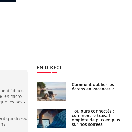
EN DIRECT
us : un cas
Comment oublier les
chez un touriste
écrans en vacances ?
ement "deux-
ce
e les micro-
quelles post-
é infantile : un
Toujours connectés :
s’interroge sur
comment le travail
ent qui dissout
x élevé en France
empiète de plus en plus
ins.
sur nos soirées