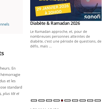
Youtube
 Mains : se
Diabète & Ramadan 2026
Youtube
onnels
outube
Le Ramadan approche, et, pour de
 un tout nouveau
nombreuses personnes atteintes de
plage, piscine,
diabète, c'est une période de questions, de
 air… Nos mains
défis, mais ...
ts
Un
You
fac
pr
cheurs. En
Un 
ne hémorragie
mut
dus et les
san
dose standard
num
, plus tôt et