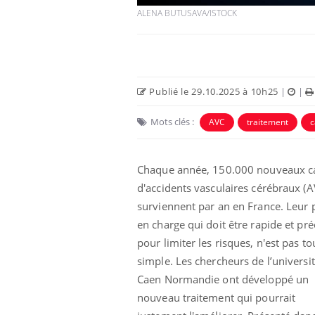
ALENA BUTUSAVA/ISTOCK
Publié le 29.10.2025 à 10h25
|
|
Mots clés :
AVC
traitement
c
Chaque année, 150.000 nouveaux c
d'accidents vasculaires cérébraux (A
es d’angoisse
Éclipse solaire du 12 août
surviennent par an en France. Leur 
elles survenir
: “Des verres adaptés,
son apparente ?
c'est indispensable pour
en charge qui doit être rapide et pré
la santé des yeux”
pour limiter les risques, n'est pas t
simple. Les chercheurs de l’universi
en vacances :
Les troubles du sommeil
u signe d’une
modifient votre cerveau !
Caen Normandie ont développé un
?
nouveau traitement qui pourrait