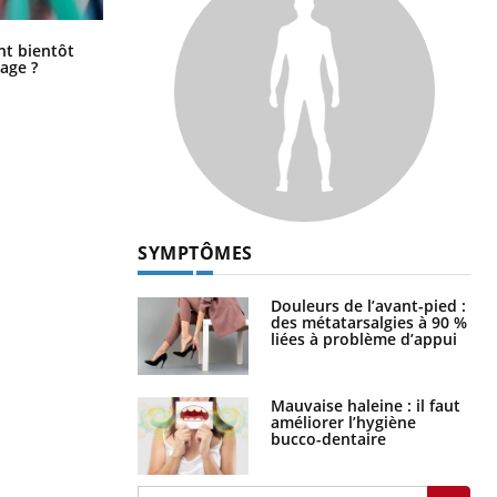
Éclipse solaire du 12 août : “Des
ent bientôt
verres adaptés, c'est indispensable
age ?
pour la santé des yeux”
SYMPTÔMES
Douleurs de l’avant-pied :
des métatarsalgies à 90 %
liées à problème d’appui
Mauvaise haleine : il faut
améliorer l’hygiène
bucco-dentaire