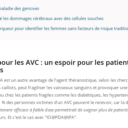
maladie des gencives
sé les dommages cérébraux avec des cellules souches
uline & Charge mentale : et si on
Eczéma Chronique des
tube
Youtube
rqueur pour identifier les femmes sans facteurs de risque traditi
Youtube
Y
it en parler??
préparer pour l’été !
026, l'insuline dans le diabète de type 2
L'été arrive… et avec lui,
e entourée d'idées reçues chez les
rythme de vie ! Vacances, 
ients comme parfois chez les soignants.
soleil, activités en plein
sont ...
our les AVC : un espoir pour les patien
es
 tPA est un autre avantage de l’agent théranostique, selon les cher
s caillots, peut fragiliser les vaisseaux sanguins et provoquer u
ou chez les patients fragiles comme les diabétiques, les hyperten
 % des personnes victimes d’un AVC peuvent le recevoir, car la 
itement efficace à faible dose permettrait de soigner plus de patients
eurs. Et c’est le cas avec "IO@PDA@tPA".