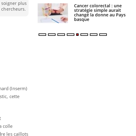
e soigner plus
e à risque : ce jus
Cancer colorectal : une
s chercheurs.
attire l'attention
stratégie simple aurait
rcheurs
changé la donne au Pays
basque
nard (Inserm)
tic, cette
t
 colle
e les caillots