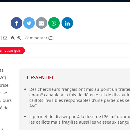
|
|
|
Commenter
aillot sanguin
as
L'ESSENTIEL
VC)
Bébés, jeunes enfants :
Hantavir
prise
quelle trousse à
détecté 
Des chercheurs français ont mis au point un trait
pharmacie pour les
en Fran
cise
en-un" capable à la fois de détecter et de dissoudr
vacances ?
oujours
caillots invisibles responsables d’une partie des sé
AVC.
té de
Syndrome métabolique :
Mortalit
quels sont les meilleurs
rapport 
Il permet de diviser par 4 la dose de tPA, médicam
exercices physiques ?
son tau
les caillots mais fragilise aussi les vaisseaux sangu