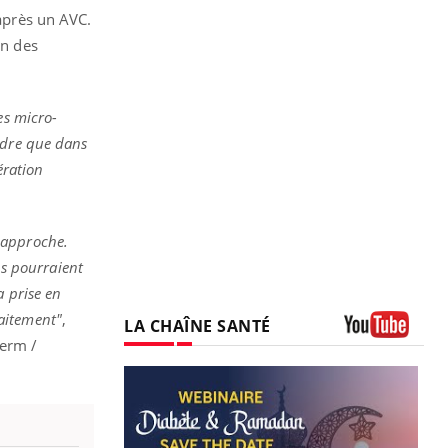
 après un AVC.
on des
es micro-
ndre que dans
ération
 approche.
ns pourraient
a prise en
raitement"
,
LA CHAÎNE SANTÉ
serm /
Youtube