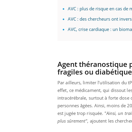
AVC : plus de risque en cas de 
AVC : des chercheurs ont inver
 Mains :
Carence en fer : comprendre pour
Ins
Youtube
You
AVC, crise cardiaque : un bioma
Youtube
Youtube
prévenir
osa
aciles à aborder...
Fatigue, irritabilité, brouillard mental ou
En 2
poser des
même alopécie… Les symptômes de la
rest
'un proche c'est
carence en fer sont multiples ce qui la rend
pat
...
Agent théranostique p
fragiles ou diabétiqu
Par ailleurs, limiter l’utilisation du
effet, ce médicament, qui dissout le
intracérébrale, surtout à forte dose 
personnes âgées. Ainsi, moins de 20
est jugée trop risquée.
"Ainsi, un tra
plus sûrement"
, ajoutent les cherch