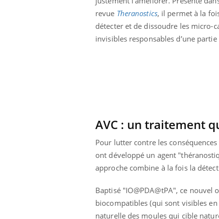
justement l'améliorer. Présenté dans
 caries pouvaient
Mon enfant est-il trop
revue
Theranostics
, il permet à la foi
disparaître sans
sensible ou simplement
e ?
très empathique ?
détecter et de dissoudre les micro-ca
invisibles responsables d’une partie
AVC : un traitement qu
Pour lutter contre les conséquences
ont développé un agent "théranostique
approche combine à la fois la détect
Baptisé "IO@PDA@tPA", ce nouvel out
biocompatibles (qui sont visibles e
naturelle des moules qui cible natur