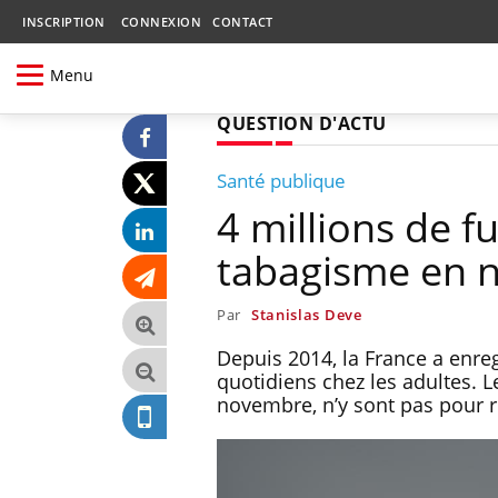
INSCRIPTION
CONNEXION
CONTACT
Menu
QUESTION D'ACTU
Santé publique
4 millions de f
tabagisme en n
Par
Stanislas Deve
Depuis 2014, la France a enr
quotidiens chez les adultes. 
novembre, n’y sont pas pour r