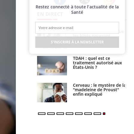
Restez connecté à toute l’actualité de la
Twitter
Facebook
Instagram
Santé
EN DIRECT
lose en Suisse :
Bilan prévention : ce que
st l’origine de la
les kinés pourront
nation ?
bientôt faire
S'INSCRIRE À LA NEWSLETTER
s alimentaires :
TDAH : quel est ce
velle arme contre
traitement autorisé aux
tions sévères
États-Unis ?
 gérer le
Cerveau : le mystère de la
 des enfants en
"madeleine de Proust"
s ?
enfin expliqué