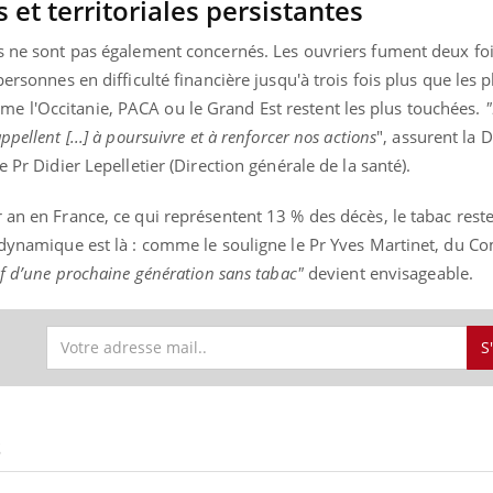
 et territoriales persistantes
is ne sont pas également concernés. Les ouvriers fument deux fo
ersonnes en difficulté financière jusqu'à trois fois plus que les p
 l'Occitanie, PACA ou le Grand Est restent les plus touchées.
"
pellent [...] à poursuivre et à renforcer nos actions
", assurent la 
e Pr Didier Lepelletier (Direction générale de la santé).
 an en France, ce qui représentent 13 % des décès, le tabac rest
 dynamique est là : comme le souligne le Pr Yves Martinet, du Co
if d’une prochaine génération sans tabac"
devient envisageable.
S
S