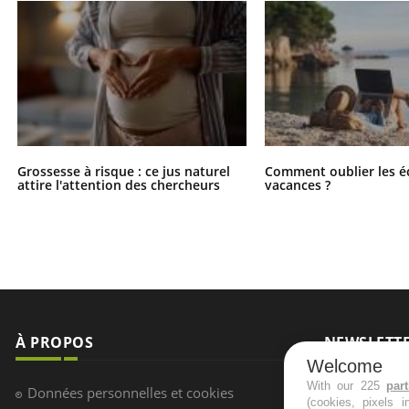
Grossesse à risque : ce jus naturel
Comment oublier les é
attire l'attention des chercheurs
vacances ?
À PROPOS
NEWSLETT
Welcome
Recevez toute
With our 225
par
Données personnelles et cookies
(cookies, pixels 
infos santé