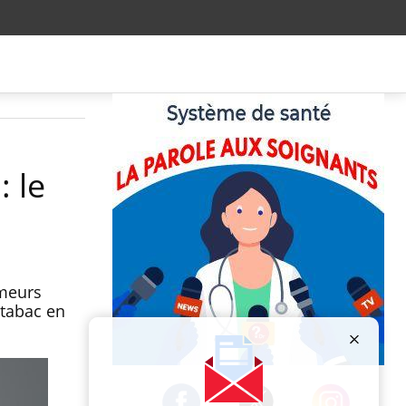
 le
umeurs
 tabac en
Publicité