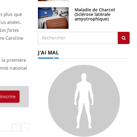
Maladie de Charcot
is plus que
(Sclérose latérale
amyotrophique)
lus aisées.
Les fortes
Dre Caroline
J'AI MAL
e la première
mité national
'inscrire