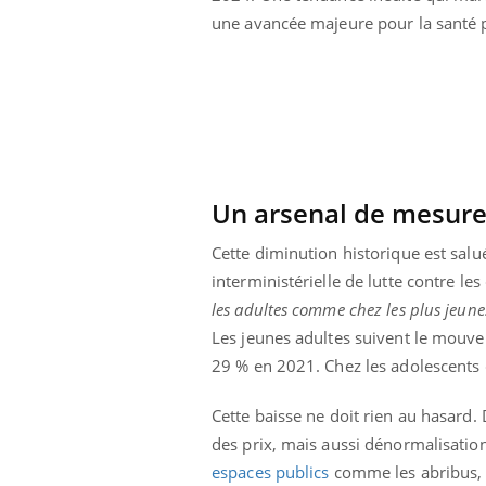
une avancée majeure pour la santé 
Un arsenal de mesure
Cette diminution historique est salué
interministérielle de lutte contre les
les adultes comme chez les plus jeunes
Les jeunes adultes suivent le mouv
29 % en 2021. Chez les adolescents 
Youtube
 Mains : se
Diabète & Ramadan 2026
Un 
Youtube
You
outube
fac
Cette baisse ne doit rien au hasard
Le Ramadan approche, et, pour de
pré
des prix, mais aussi dénormalisatio
un tout nouveau
nombreuses personnes atteintes de
Un 
espaces publics
comme les abribus, p
lage, piscine,
diabète, c'est une période de questions, de