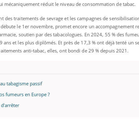
ualiste innove en matière de bilan de
épisode, une ...
qui mécaniquement réduit le niveau de consommation de tabac.
é : l'utilisation d'un « jumeau
érique » permet ...
t des traitements de sevrage et les campagnes de sensibilisati
ui débute le 1er novembre, promet encore un accompagnement re
pharmacie, soutien par des tabacologues. En 2024, 55 % des fumeu
 ans et les plus diplômés. Et près de 17,3 % ont déjà tenté un s
aitements anti-tabac, elles, ont bondi de 29 % depuis 2021.
 au tabagisme passif
ros fumeurs en Europe ?
 d'arrêter