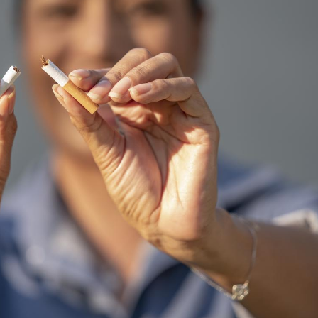
Le smartphone nuit-il à
Légionel
l'apprentissage de la
quelle e
lecture ?
contami
Mordue par une tique en
Allergie
vacances, elle reste dans
une nou
le coma pendant 42 jours
les réac
Mordue par un
Comment
barracuda, une petite fille
sommeil
secourue grâce à un
vacance
réflexe essentiel