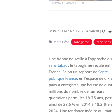
SUPAWADEEADAM / ISTOCK
Publié le 16.10.2025 à 14h30
|
|
Mots clés :
tabagisme
Mois sans 
Une bonne nouvelle à l’approche d
sans tabac
: le tabagisme recule enf
France. Selon un rapport de
Santé
publique France
, en l'espace de dix 
pays a enregistré une baisse de qua
millions du nombre de fumeurs
quotidiens parmi les 18-75 ans, pas
ainsi de 28,6 % en 2014 à 18,2 % en
2024. Une tendance inédite qui ma