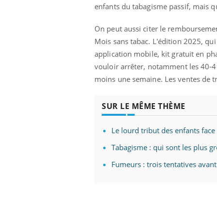
mut
air… Nos mains
défis, mais ...
enfants du tabagisme passif, mais 
sant
num
On peut aussi citer le remboursemen
Mois sans tabac. L'édition 2025, q
application mobile, kit gratuit en 
vouloir arrêter, notamment les 40-49
moins une semaine. Les ventes de tr
SUR LE MÊME THÈME
Le lourd tribut des enfants face
Tabagisme : qui sont les plus g
Fumeurs : trois tentatives avant