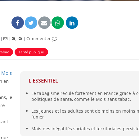
|
|
|
Commenter
tabac
santé publique
u
Mois
L'ESSENTIEL
in en
Le tabagisme recule fortement en France grâce à c
ans, le
politiques de santé, comme le Mois sans tabac.
tre
Les jeunes et les adultes sont de moins en moins
fumer.
sant
Mais des inégalités sociales et territoriales persist
rque