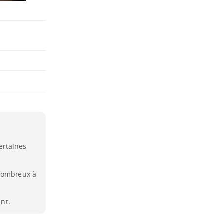
ertaines
 nombreux à
ent.