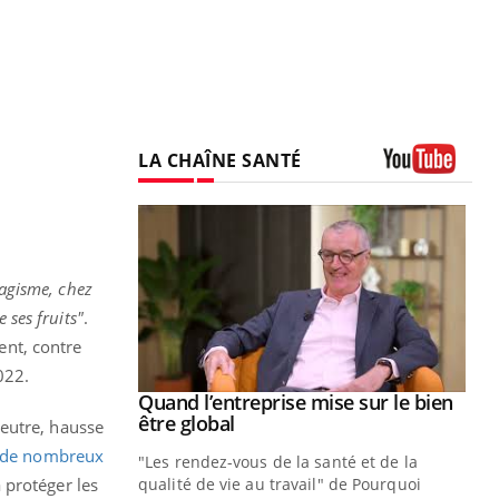
LA CHAÎNE SANTÉ
Youtube
bagisme, chez
 ses fruits"
.
ent, contre
022.
Youtube
 diabète
Quand l’entreprise mise sur le bien
Youtube
Youtube
être global
neutre, hausse
e, c'est votre
s de nombreux
"Les rendez-vous de la santé et de la
naire qui
 protéger les
qualité de vie au travail" de Pourquoi
 ! Dans cet