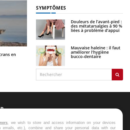
SYMPTÔMES
Douleurs de l’avant-pied :
des métatarsalgies à 90 %
liées à problème d’appui
Mauvaise haleine : il faut
améliorer l’hygiène
Toujours connectés : comment le
crans en
bucco-dentaire
travail empiète de plus en plus sur
nos soirées
ER
s les semaines les meilleures
tners
, we wish to store and access information on your devices
in emails, etc.), combine and share your personal data with our