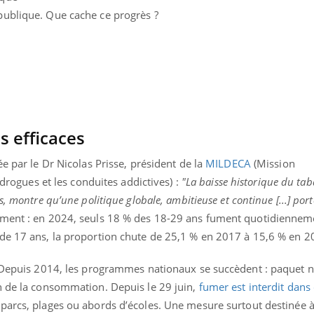
publique. Que cache ce progrès ?
s efficaces
e par le Dr Nicolas Prisse, président de la
MILDECA
(Mission
 drogues et les conduites addictives) :
"La baisse historique du ta
, montre qu’une politique globale, ambitieuse et continue [...] porte
ement : en 2024, seuls 18 % des 18-29 ans fument quotidiennem
de 17 ans, la proportion chute de 25,1 % en 2017 à 15,6 % en 2
« jumeau numérique » pour
COUP DE FOOD sur le
tube
Youtube
iliter l’accès à la médecine
. Depuis 2014, les programmes nationaux se succèdent : paquet 
Youtube
Coup de food sur le diabèt
ventive
n de la consommation. Depuis le 29 juin,
fumer est interdit dan
nouveau rendez-vous culi
établissement lié à un groupe
arcs, plages ou abords d’écoles. Une mesure surtout destinée à
bouscule les idées reçues