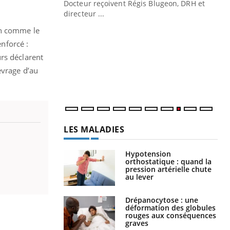
Docteur reçoivent Régis Blugeon, DRH et
directeur ...
Ec
You
on comme le
quo
nforcé :
Dan
rs déclarent
der
evrage d’au
com
et é
LES MALADIES
Hypotension
orthostatique : quand la
pression artérielle chute
au lever
Drépanocytose : une
déformation des globules
rouges aux conséquences
graves