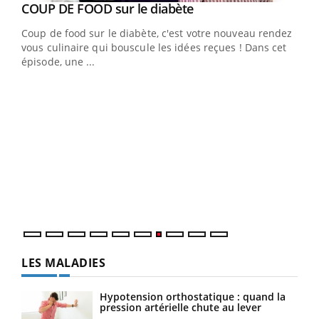
Youtube
cès
COUP DE FOOD sur le diabète
Youtube
Coup de food sur le diabète, c'est votre nouveau rendez-
 en
vous culinaire qui bouscule les idées reçues ! Dans cet
u
épisode, une ...
Qua
You
"Les
trav
DRH 
LES MALADIES
Hypotension orthostatique : quand la
pression artérielle chute au lever