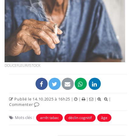
DOUCEFLEUR/ISTOCK
Publié le 14.10.2025 à 16h25
|
|
|
|
|
Commenter
Mots clés :
arrêt tabac
déclin cognitif
âge