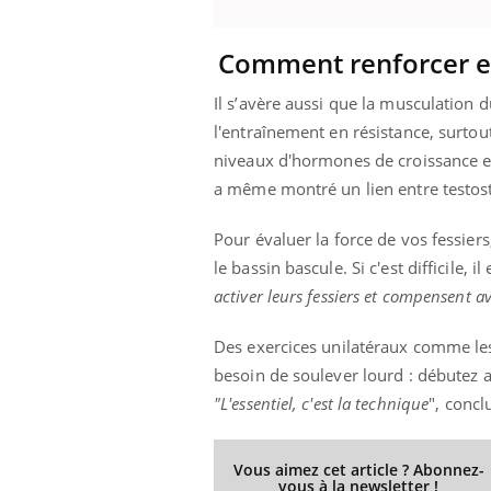
Comment renforcer ef
 Mains :
Carence en fer : comprendre pour
Ins
Il s’avère aussi que la musculation
Youtube
You
Youtube
Youtube
prévenir
osa
l'entraînement en résistance, surto
niveaux d'hormones de croissance et
aciles à aborder...
Fatigue, irritabilité, brouillard mental ou
En 2
poser des
même alopécie… Les symptômes de la
rest
a même montré un lien entre testos
'un proche c'est
carence en fer sont multiples ce qui la rend
pat
...
Pour évaluer la force de vos fessier
le bassin bascule. Si c'est difficile,
activer leurs fessiers et compensent ave
Des exercices unilatéraux comme les 
besoin de soulever lourd : débutez 
"L'essentiel, c'est la technique
", concl
Vous aimez cet article ? Abonnez-
vous à la newsletter !