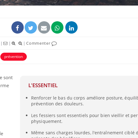
|
|
|
Commenter
prévention
e sont
L'ESSENTIEL
firme
Chikungunya, dengue,
West Nile : que se passe-
t-il dans le sud de la
Renforcer le bas du corps améliore posture, équili
France ?
prévention des douleurs.
Les fessiers sont essentiels pour bien vieillir et p
Les médicaments GLP-1
protègent-ils aussi les os
physiquement.
?
Même sans charges lourdes, l'entraînement ciblé 
de