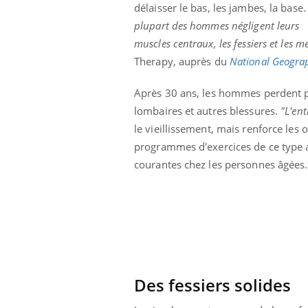
délaisser le bas, les jambes, la base
 à risque : ce jus
Cancer colorectal : une
ttire l'attention
stratégie simple aurait
plupart des hommes négligent leurs
cheurs
changé la donne au Pays
muscles centraux, les fessiers et les 
basque
Therapy, auprès du
National Geogra
Après 30 ans, les hommes perdent p
lombaires et autres blessures.
"L'ent
le vieillissement, mais renforce les
programmes d'exercices de ce type a
courantes chez les personnes âgées.
Des fessiers solides