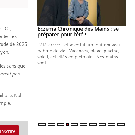
Eczéma Chronique des Mains : se
s. Or,
Youtube
Youtube
préparer pour l’été !
nter les
étude de 2025
L'été arrive… et avec lui, un tout nouveau
rythme de vie ! Vacances, plage, piscine,
oyen.
soleil, activités en plein air… Nos mains
sont ...
ndes sans que
Youtube
Diabète & Ramadan 2026
Un
Youtube
You
fac
avent pas
Le Ramadan approche, et, pour de
pr
nombreuses personnes atteintes de
Un 
diabète, c'est une période de questions, de
ilibre. Nul
mut
défis, mais ...
san
emple.
num
'inscrire