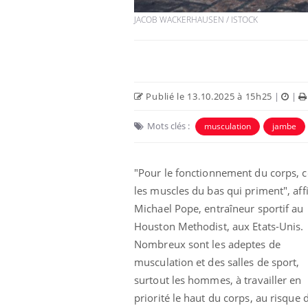
JACOB WACKERHAUSEN / ISTOCK
Publié le 13.10.2025 à 15h25
|
|
Mots clés :
musculation
jambe
"Pour le fonctionnement du corps, c
les muscles du bas qui priment", af
us : un cas
Comment oublier les
chez un touriste
écrans en vacances ?
Michael Pope, entraîneur sportif au
e
Houston Methodist, aux Etats-Unis.
Nombreux sont les adeptes de
 infantile : un
Toujours connectés :
musculation et des salles de sport,
s’interroge sur
comment le travail
 élevé en France
empiète de plus en plus
surtout les hommes, à travailler en
sur nos soirées
priorité le haut du corps, au risque 