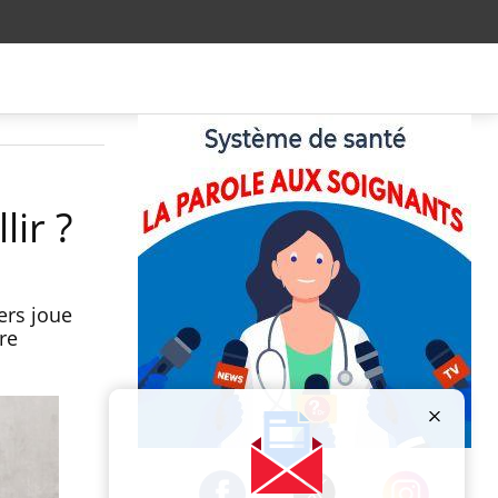
lir ?
ers joue
re
Publicité