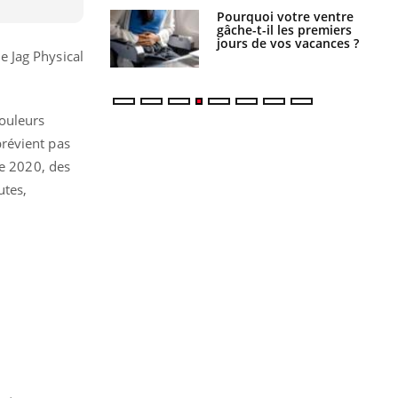
Pourquoi votre ventre
Pourquoi manger moins
gâche-t-il les premiers
de protéines pourrait
jours de vos vacances ?
finalement être bénéfique
e Jag Physical
ouleurs
prévient pas
e 2020, des
utes,