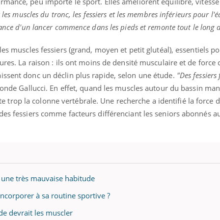
mance, peu importe le sport. Elles améliorent équilibre, vitesse
t les muscles du tronc, les fessiers et les membres inférieurs pour l'é
ance d'un lancer commence dans les pieds et remonte tout le long 
les muscles fessiers (grand, moyen et petit glutéal), essentiels pou
sures. La raison : ils ont moins de densité musculaire et de forc
issent donc un déclin plus rapide, selon une étude.
"Des fessiers 
bonde Gallucci. En effet, quand les muscles autour du bassin ma
icite trop la colonne vertébrale. Une recherche a identifié la force 
 des fessiers comme facteurs différenciant les seniors abonnés a
t une très mauvaise habitude
incorporer à sa routine sportive ?
de devrait les muscler