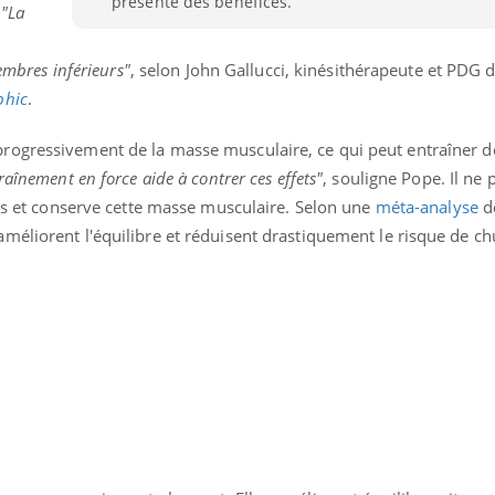
présente des bénéfices.
.
"La
Cytomégalovirus : ce qui
change dans la prise en
charge des femmes
membres inférieurs"
, selon John Gallucci, kinésithérapeute et PDG d
enceintes
phic
.
rogressivement de la masse musculaire, ce qui peut entraîner d
raînement en force aide à contrer ces effets"
, souligne Pope. Il ne 
 os et conserve cette masse musculaire. Selon une
méta-analyse
d
méliorent l'équilibre et réduisent drastiquement le risque de ch