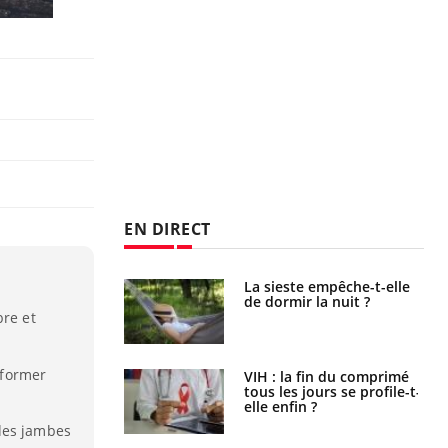
EN DIRECT
La sieste empêche-t-elle
Fortes chaleurs :
de dormir la nuit ?
pourquoi le risque de
noyade grimpe-t-il ?
bre et
erformer
VIH : la fin du comprimé
Le Viagra pourrait-il
tous les jours se profile-t-
freiner la propagation du
elle enfin ?
cancer ?
des jambes