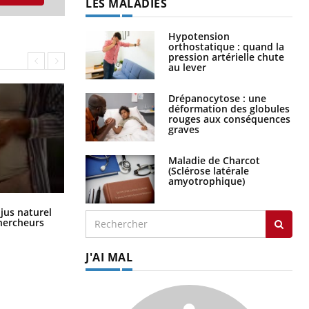
LES MALADIES
Hypotension
orthostatique : quand la
pression artérielle chute
au lever
Drépanocytose : une
déformation des globules
rouges aux conséquences
graves
Maladie de Charcot
(Sclérose latérale
amyotrophique)
Comment oublier les écrans en
 jus naturel
vacances ?
chercheurs
J'AI MAL