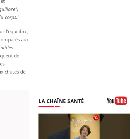
 et
quilibre"
,
du corps."
r l'équilibre,
e comparés aux
faibles
nquent de
des
ux chutes de
LA CHAÎNE SANTÉ
Youtube