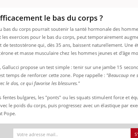
ficacement le bas du corps ?
uline & Charge mentale : et si on
 du bas du corps pourrait soutenir la santé hormonale des homme
tube
Youtube
it en parler??
ut les exercices pour le bas du corps, peut temporairement augme
 de testostérone qui, dès 35 ans, baissent naturellement. Une 
026, l'insuline dans le diabète de type 2
e entourée d'idées reçues chez les
térone et masse musculaire chez les hommes jeunes et d'âge m
ients comme parfois chez les soignants.
s, Gallucci propose un test simple : tenir sur une jambe 15 seco
 il est temps de renforcer cette zone. Pope rappelle :
"Beaucoup ne s
c le dos, ce qui favorise les blessures."
fentes bulgares, les "ponts" ou les squats stimulent force et équ
avec le poids du corps, puis progressez avec un élastique par ex
ut Pope.
S