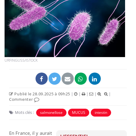
URFINGUSS/ISTOCK
Publié le 28.09.2025 à 09h25
|
|
|
|
|
Commenter
Mots clés :
salmonellose
MUCUS
intestin
En France, il y aurait