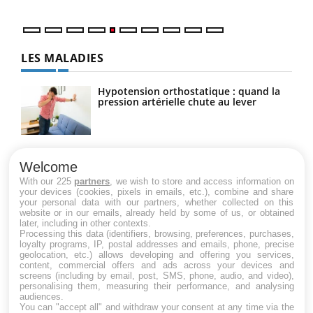
LES MALADIES
Hypotension orthostatique : quand la
pression artérielle chute au lever
Drépanocytose : une déformation des
globules rouges aux conséquences
Welcome
graves
With our 225
partners
, we wish to store and access information on
your devices (cookies, pixels in emails, etc.), combine and share
your personal data with our partners, whether collected on this
website or in our emails, already held by some of us, or obtained
Maladie de Charcot (Sclérose latérale
later, including in other contexts.
amyotrophique)
Processing this data (identifiers, browsing, preferences, purchases,
loyalty programs, IP, postal addresses and emails, phone, precise
geolocation, etc.) allows developing and offering you services,
content, commercial offers and ads across your devices and
screens (including by email, post, SMS, phone, audio, and video),
personalising them, measuring their performance, and analysing
audiences.
You can "accept all" and withdraw your consent at any time via the