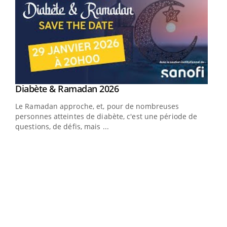
Youtube
Diabète & Ramadan 2026
Youtube
Le Ramadan approche, et, pour de nombreuses
vie !
personnes atteintes de diabète, c'est une période de
…
questions, de défis, mais ...
Un 
You
à l
Un é
mati
numé