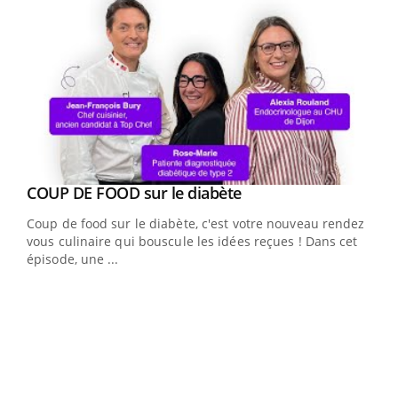
Youtube
cès
COUP DE FOOD sur le diabète
Youtube
Coup de food sur le diabète, c'est votre nouveau rendez-
 en
vous culinaire qui bouscule les idées reçues ! Dans cet
u
épisode, une ...
Qua
You
"Les
trav