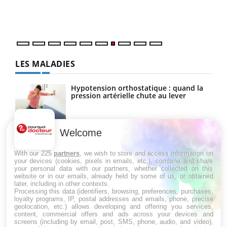
DRH 
LES MALADIES
Hypotension orthostatique : quand la
pression artérielle chute au lever
Welcome
Drépanocytose : une déformation des
globules rouges aux conséquences
graves
With our 225
partners
, we wish to store and access information on
your devices (cookies, pixels in emails, etc.), combine and share
your personal data with our partners, whether collected on this
website or in our emails, already held by some of us, or obtained
Maladie de Charcot (Sclérose latérale
later, including in other contexts.
amyotrophique)
Processing this data (identifiers, browsing, preferences, purchases,
loyalty programs, IP, postal addresses and emails, phone, precise
geolocation, etc.) allows developing and offering you services,
content, commercial offers and ads across your devices and
screens (including by email, post, SMS, phone, audio, and video),