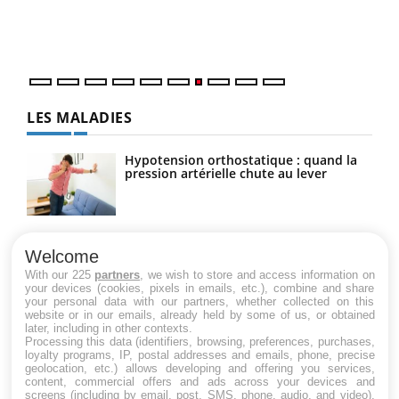
DRH 
LES MALADIES
Hypotension orthostatique : quand la
pression artérielle chute au lever
Drépanocytose : une déformation des
globules rouges aux conséquences
Welcome
graves
With our 225
partners
, we wish to store and access information on
your devices (cookies, pixels in emails, etc.), combine and share
your personal data with our partners, whether collected on this
website or in our emails, already held by some of us, or obtained
Maladie de Charcot (Sclérose latérale
later, including in other contexts.
amyotrophique)
Processing this data (identifiers, browsing, preferences, purchases,
loyalty programs, IP, postal addresses and emails, phone, precise
geolocation, etc.) allows developing and offering you services,
content, commercial offers and ads across your devices and
screens (including by email, post, SMS, phone, audio, and video),