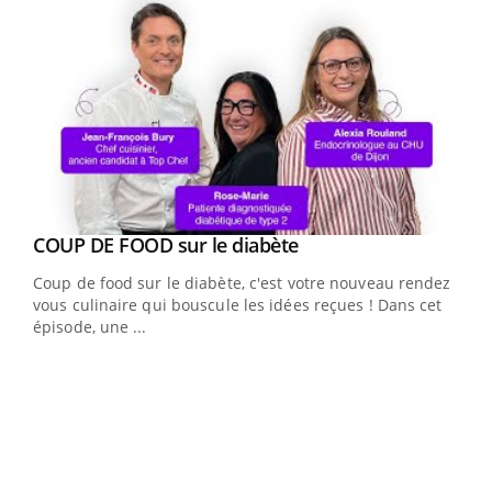
Youtube
cès
COUP DE FOOD sur le diabète
Youtube
Coup de food sur le diabète, c'est votre nouveau rendez-
 en
vous culinaire qui bouscule les idées reçues ! Dans cet
u
épisode, une ...
Qua
You
"Les
trav