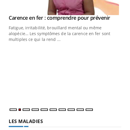
Youtube
a
Carence en fer : comprendre pour prévenir
Youtube
Fatigue, irritabilité, brouillard mental ou même
s non
alopécie… Les symptômes de la carence en fer sont
multiples ce qui la rend ...
Ins
You
par
En 2
ento
parf
LES MALADIES